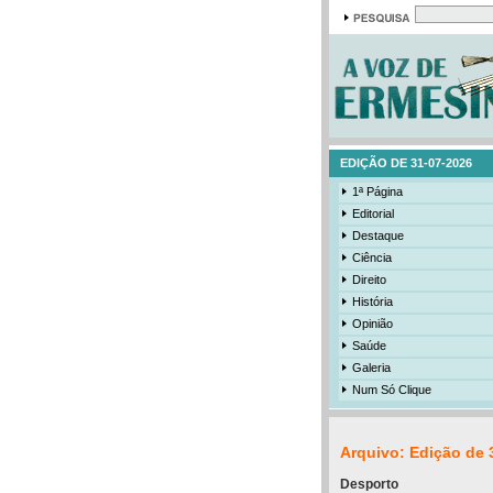
EDIÇÃO DE 31-07-2026
1ª Página
Editorial
Destaque
Ciência
Direito
História
Opinião
Saúde
Galeria
Num Só Clique
Arquivo: Edição de 
Desporto