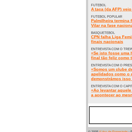
FUTEBOL
A taça (da AFP) vei
FUTEBOL POPULAR
Palmilheira termina 
Vilar na fase nacio
BASQUETEBOL
CPN falha Liga Femi
finais nacionais
ENTREVISTA COM O TREI
«Se isto fosse uma h
final tão feliz como 
ENTREVISTA COM O PRES
«Somos um clube de
apelidados como o c
demonstrámos isso 
ENTREVISTA COM O CAPIT
«Ao levantar aquele
a acontecer ao mesm
© 2005
A Voz de Ermesinde
- 