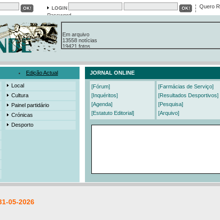
Quero R
Password
Em arquivo
13558 notícias
19421 fotos
385 edições
3206 mensagens
525 registos
Edição Actual
JORNAL ONLINE
Local
[Fórum]
[Farmácias de Serviço]
Cultura
[Inquéritos]
[Resultados Desportivos]
[Agenda]
[Pesquisa]
Painel partidário
[Estatuto Editorial]
[Arquivo]
Crónicas
Desporto
31-05-2026