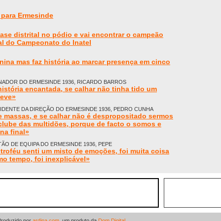
o para Ermesinde
fase distrital no pódio e vai encontrar o campeão
nal do Campeonato do Inatel
nina mas faz história ao marcar presença em cinco
NADOR DO ERMESINDE 1936, RICARDO BARROS
istória encantada, se calhar não tinha tido um
teve»
IDENTE DA DIREÇÃO DO ERMESINDE 1936, PEDRO CUNHA
 massas, e se calhar não é despropositado sermos
lube das multidões, porque de facto o somos e
na final»
ÃO DE EQUIPA DO ERMESINDE 1936, PEPE
 troféu senti um misto de emoções, foi muita coisa
o tempo, foi inexplicável»
Produzido por
ardina.com
, um produto da
Dom Digital
.