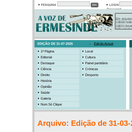
Password
Em arquivo
13558 notí
19421 foto
385 ediçõe
3206 mens
525 registo
EDIÇÃO DE 31-07-2026
Edição Actual
1ª Página
Local
Editorial
Cultura
Destaque
Painel partidário
Ciência
Crónicas
Direito
Desporto
História
Opinião
Saúde
Galeria
Num Só Clique
Arquivo: Edição de 31-03-