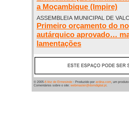
a Moçambique (Impire)
ASSEMBLEIA MUNICIPAL DE VA
Primeiro orçamento do no
autárquico aprovado… m
lamentações
© 2005
A Voz de Ermesinde
- Produzido por
ardina.com
, um produt
Comentários sobre o site:
webmaster@domdigital.pt
.