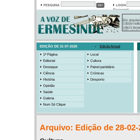
Password
Em arquivo
13558 notí
19421 foto
385 ediçõe
3206 mens
525 registo
EDIÇÃO DE 31-07-2026
Edição Actual
1ª Página
Local
Editorial
Cultura
Destaque
Painel partidário
Ciência
Crónicas
História
Desporto
Opinião
Saúde
Galeria
Num Só Clique
Arquivo: Edição de 28-02-