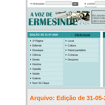
Password
Em arquivo
13558 notí
19421 foto
385 ediçõe
3206 mens
525 registo
EDIÇÃO DE 31-07-2026
Edição Actual
1ª Página
Local
Editorial
Cultura
Destaque
Painel partidário
Ciência
Crónicas
Direito
Desporto
História
Opinião
Saúde
Galeria
Num Só Clique
Arquivo: Edição de 31-05-