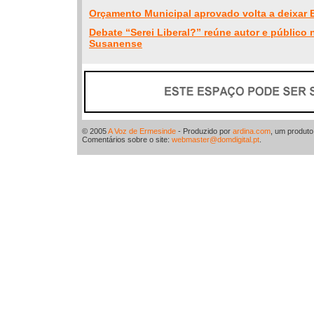
Orçamento Municipal aprovado volta a deixar 
Debate “Serei Liberal?” reúne autor e público
Susanense
© 2005
A Voz de Ermesinde
- Produzido por
ardina.com
, um produt
Comentários sobre o site:
webmaster@domdigital.pt
.