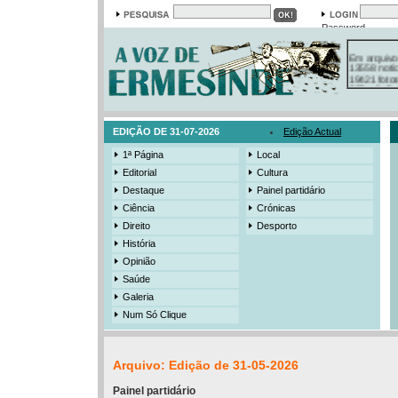
Password
Em arquivo
13558 notí
19421 foto
385 ediçõe
3206 mens
525 registo
EDIÇÃO DE 31-07-2026
Edição Actual
1ª Página
Local
Editorial
Cultura
Destaque
Painel partidário
Ciência
Crónicas
Direito
Desporto
História
Opinião
Saúde
Galeria
Num Só Clique
Arquivo: Edição de 31-05-2026
Painel partidário