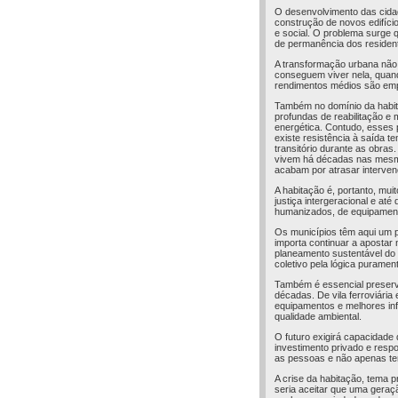
O desenvolvimento das cida
construção de novos edifíci
e social. O problema surge 
de permanência dos resident
A transformação urbana não 
conseguem viver nela, quand
rendimentos médios são empu
Também no domínio da habit
profundas de reabilitação e
energética. Contudo, esses
existe resistência à saída 
transitório durante as obra
vivem há décadas nas mesmas
acabam por atrasar interven
A habitação é, portanto, mu
justiça intergeracional e at
humanizados, de equipamento
Os municípios têm aqui um p
importa continuar a apostar 
planeamento sustentável do te
coletivo pela lógica puramen
Também é essencial preserva
décadas. De vila ferroviári
equipamentos e melhores inf
qualidade ambiental.
O futuro exigirá capacidade 
investimento privado e resp
as pessoas e não apenas terr
A crise da habitação, tema p
seria aceitar que uma geraç