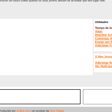
truir um futuro sólido quando os seus jovens deixam de acreditar que têm lugar nele.
Utilidades
Tempo de le
Votar
Imprimir Ar
Comentar A
Enviar por 
Adicionar F
O Meu Jorna
Adicionar N
Ver Notícia
Produzido por
ardina.com
, um produto da
Dom Digital
.