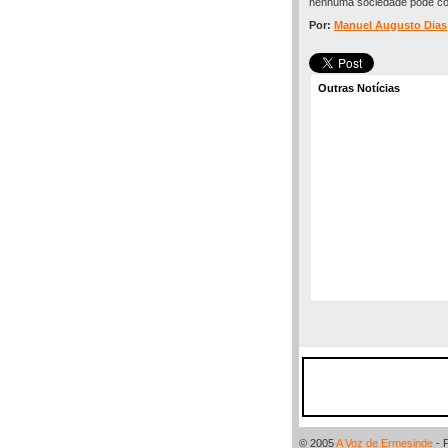
nenhuma sociedade pode cons
Por:
Manuel Augusto Dias
Outras Notícias
© 2005
A Voz de Ermesinde
- 