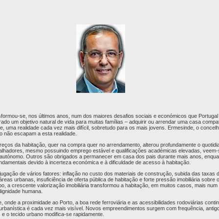
sformou-se, nos últimos anos, num dos maiores desafios sociais e económicos que Portugal 
rado um objetivo natural de vida para muitas famílias – adquirir ou arrendar uma casa comp
e, uma realidade cada vez mais difícil, sobretudo para os mais jovens. Ermesinde, o concel
to não escapam a esta realidade.
eços da habitação, quer na compra quer no arrendamento, alterou profundamente o quotidi
balhadores, mesmo possuindo emprego estável e qualificações académicas elevadas, veem-s
da autónomo. Outros são obrigados a permanecer em casa dos pais durante mais anos, enqua
undamentais devido à incerteza económica e à dificuldade de acesso à habitação.
jugação de vários fatores: inflação no custo dos materiais de construção, subida das taxas 
áreas urbanas, insuficiência de oferta pública de habitação e forte pressão imobiliária sobre
 a crescente valorização imobiliária transformou a habitação, em muitos casos, mais num a
 dignidade humana.
onde a proximidade ao Porto, a boa rede ferroviária e as acessibilidades rodoviárias conti
são urbanística é cada vez mais visível. Novos empreendimentos surgem com frequência, anti
s e o tecido urbano modifica-se rapidamente.