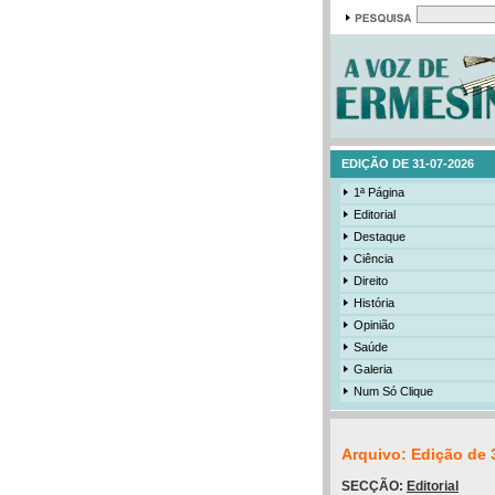
EDIÇÃO DE 31-07-2026
1ª Página
Editorial
Destaque
Ciência
Direito
História
Opinião
Saúde
Galeria
Num Só Clique
Arquivo: Edição de 
SECÇÃO:
Editorial