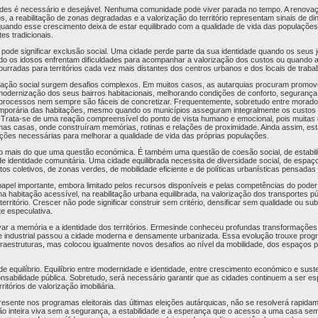
des é necessário e desejável. Nenhuma comunidade pode viver parada no tempo. A renovaç
os, a reabilitação de zonas degradadas e a valorização do território representam sinais de
quando esse crescimento deixa de estar equilibrado com a qualidade de vida das populaçõe
es tradicionais.
pode significar exclusão social. Uma cidade perde parte da sua identidade quando os seus 
o os idosos enfrentam dificuldades para acompanhar a valorização dos custos ou quando a
rradas para territórios cada vez mais distantes dos centros urbanos e dos locais de trabal
ação social surgem desafios complexos. Em muitos casos, as autarquias procuram promov
 modernização dos seus bairros habitacionais, melhorando condições de conforto, segurança 
 processos nem sempre são fáceis de concretizar. Frequentemente, sobretudo entre morado
temporária das habitações, mesmo quando os municípios asseguram integralmente os custos
s. Trata-se de uma reação compreensível do ponto de vista humano e emocional, pois muita
 casas, onde construíram memórias, rotinas e relações de proximidade. Ainda assim, esta
ções necessárias para melhorar a qualidade de vida das próprias populações.
ito mais do que uma questão económica. É também uma questão de coesão social, de estabilid
é de identidade comunitária. Uma cidade equilibrada necessita de diversidade social, de espaç
s coletivos, de zonas verdes, de mobilidade eficiente e de políticas urbanísticas pensadas 
apel importante, embora limitado pelos recursos disponíveis e pelas competências do poder 
na habitação acessível, na reabilitação urbana equilibrada, na valorização dos transportes pú
rritório. Crescer não pode significar construir sem critério, densificar sem qualidade ou subs
te especulativa.
r a memória e a identidade dos territórios. Ermesinde conheceu profundas transformações
a e industrial passou a cidade moderna e densamente urbanizada. Essa evolução trouxe prog
raestruturas, mas colocou igualmente novos desafios ao nível da mobilidade, dos espaços p
de equilíbrio. Equilíbrio entre modernidade e identidade, entre crescimento económico e suste
onsabilidade pública. Sobretudo, será necessário garantir que as cidades continuem a ser e
itórios de valorização imobiliária.
resente nos programas eleitorais das últimas eleições autárquicas, não se resolverá rapida
ão inteira viva sem a segurança, a estabilidade e a esperança que o acesso a uma casa se