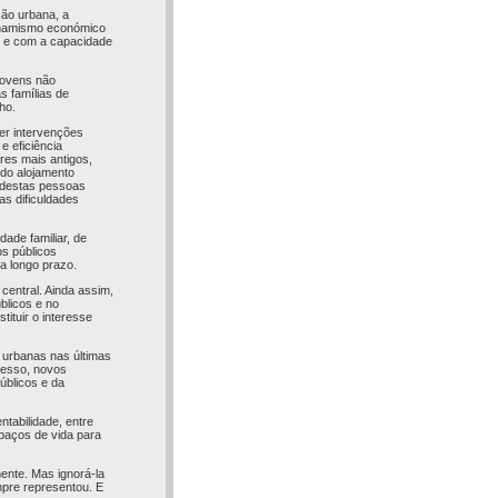
ão urbana, a
 dinamismo económico
s e com a capacidade
jovens não
s famílias de
ho.
er intervenções
e eficiência
res mais antigos,
 do alojamento
s destas pessoas
s dificuldades
ade familiar, de
os públicos
a longo prazo.
central. Ainda assim,
blicos e no
tituir o interesse
 urbanas nas últimas
resso, novos
úblicos e da
ntabilidade, entre
spaços de vida para
mente. Mas ignorá-la
mpre representou. E