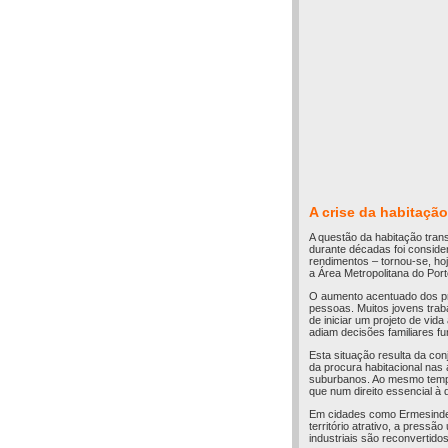
A crise da habitação
A questão da habitação tran
durante décadas foi conside
rendimentos – tornou-se, hoj
a Área Metropolitana do Por
O aumento acentuado dos pr
pessoas. Muitos jovens tra
de iniciar um projeto de vi
adiam decisões familiares f
Esta situação resulta da con
da procura habitacional nas 
suburbanos. Ao mesmo tempo,
que num direito essencial à
Em cidades como Ermesinde, 
território atrativo, a pres
industriais são reconvertido