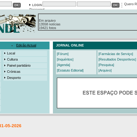
Quero R
Password
Em arquivo
13558 notícias
19421 fotos
385 edições
3206 mensagens
525 registos
Edição Actual
JORNAL ONLINE
Local
[Fórum]
[Farmácias de Serviço]
Cultura
[Inquéritos]
[Resultados Desportivos]
[Agenda]
[Pesquisa]
Painel partidário
[Estatuto Editorial]
[Arquivo]
Crónicas
Desporto
31-05-2026