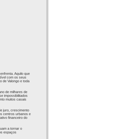
enfrenta. Aquilo que
atível com os seus
ho de Valongo e toda
ano de milhares de
e impossibilitados
nto muitos casais
de juro, crescimento
 os centros urbanos e
tivo financeiro do
nuam a tornar o
gos espaços