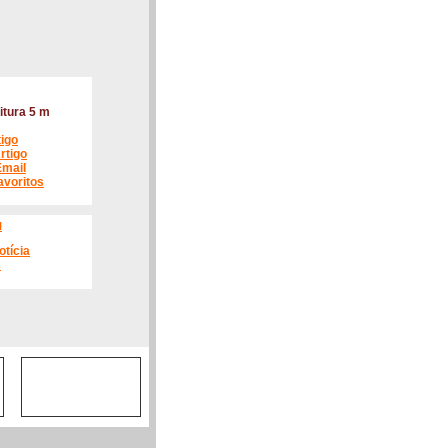
itura 5 m
tigo
rtigo
Email
avoritos
l
otícia
s