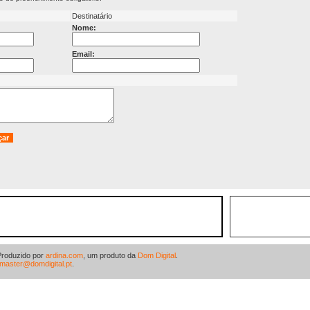
Destinatário
Nome:
Email:
Produzido por
ardina.com
, um produto da
Dom Digital
.
master@domdigital.pt
.