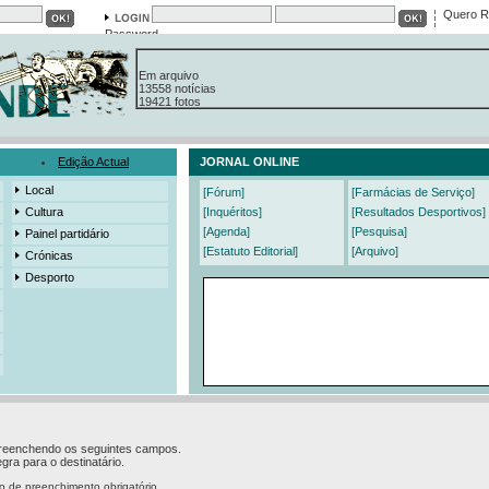
Quero R
Password
Em arquivo
13558 notícias
19421 fotos
385 edições
3206 mensagens
525 registos
Edição Actual
JORNAL ONLINE
Local
[Fórum]
[Farmácias de Serviço]
Cultura
[Inquéritos]
[Resultados Desportivos]
[Agenda]
[Pesquisa]
Painel partidário
[Estatuto Editorial]
[Arquivo]
Crónicas
Desporto
 preenchendo os seguintes campos.
gra para o destinatário.
o de preenchimento obrigatório.