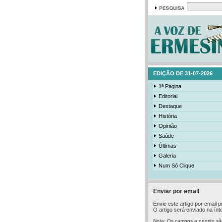
EDIÇÃO DE 31-07-2026
1ª Página
Editorial
Destaque
História
Opinião
Saúde
Últimas
Galeria
Num Só Clique
Enviar por email
Envie este artigo por email
O artigo será enviado na ínte
Nota: Os campos a negrito sã