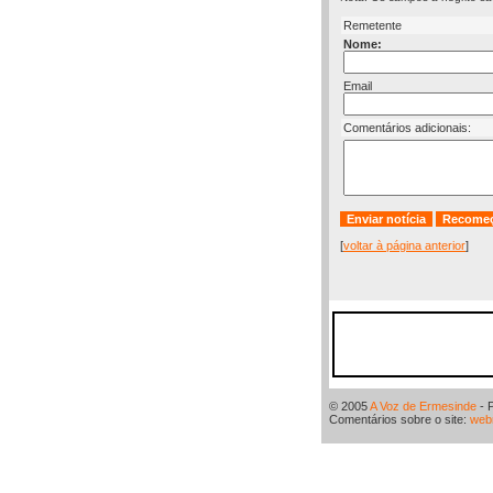
Remetente
Nome:
Email
Comentários adicionais:
[
voltar à página anterior
]
© 2005
A Voz de Ermesinde
- 
Comentários sobre o site:
web