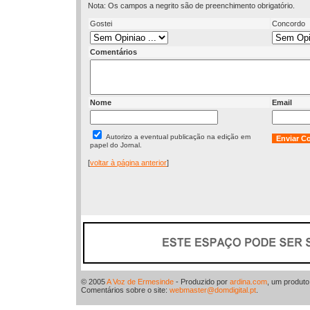
Nota: Os campos a negrito são de preenchimento obrigatório.
Gostei
Concordo
Comentários
Nome
Email
Autorizo a eventual publicação na edição em
papel do Jornal.
[
voltar à página anterior
]
© 2005
A Voz de Ermesinde
- Produzido por
ardina.com
, um produt
Comentários sobre o site:
webmaster@domdigital.pt
.