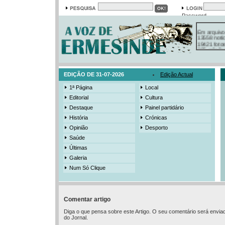
Password
Em arquivo
13558 notí
19421 foto
385 ediçõe
3206 mens
525 registo
EDIÇÃO DE 31-07-2026
Edição Actual
1ª Página
Local
Editorial
Cultura
Destaque
Painel partidário
História
Crónicas
Opinião
Desporto
Saúde
Últimas
Galeria
Num Só Clique
Comentar artigo
Diga o que pensa sobre este Artigo. O seu comentário será envia
do Jornal.