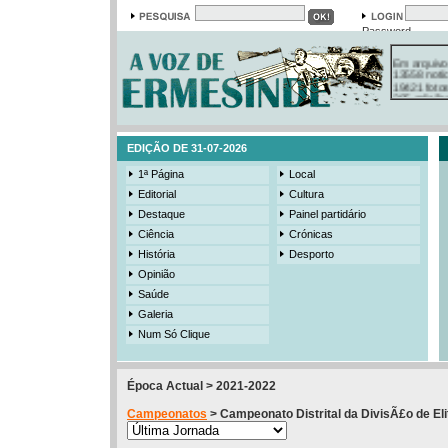
Password
Em arquivo
13558 notí
19421 foto
385 ediçõe
3206 mens
525 registo
EDIÇÃO DE 31-07-2026
1ª Página
Local
Editorial
Cultura
Destaque
Painel partidário
Ciência
Crónicas
História
Desporto
Opinião
Saúde
Galeria
Num Só Clique
Época Actual > 2021-2022
Campeonatos
> Campeonato Distrital da DivisÃ£o de Eli