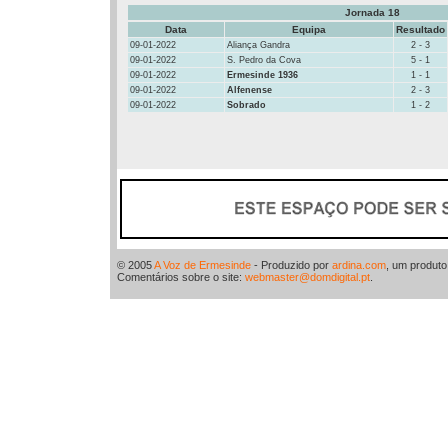
Jornada 18
Data
Equipa
Resultado
09-01-2022
Aliança Gandra
2 - 3
09-01-2022
S. Pedro da Cova
5 - 1
09-01-2022
Ermesinde 1936
1 - 1
09-01-2022
Alfenense
2 - 3
09-01-2022
Sobrado
1 - 2
© 2005
A Voz de Ermesinde
- Produzido por
ardina.com
, um produt
Comentários sobre o site:
webmaster@domdigital.pt
.