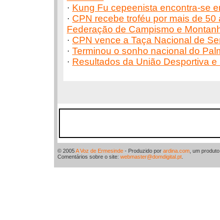
·
Kung Fu cepeenista encontra-se e
·
CPN recebe troféu por mais de 50 a
Federação de Campismo e Montanh
·
CPN vence a Taça Nacional de Se
·
Terminou o sonho nacional do Palm
·
Resultados da União Desportiva e 
© 2005
A Voz de Ermesinde
- Produzido por
ardina.com
, um produt
Comentários sobre o site:
webmaster@domdigital.pt
.