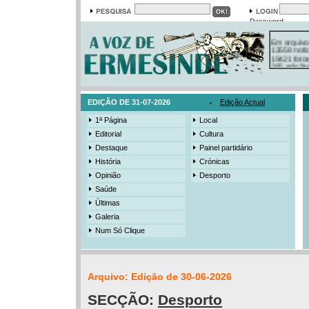
Password
Em arquivo
13558 notí
19421 foto
385 ediçõe
3206 mens
525 registo
EDIÇÃO DE 31-07-2026
Edição Actual
1ª Página
Local
Editorial
Cultura
Destaque
Painel partidário
História
Crónicas
Opinião
Desporto
Saúde
Últimas
Galeria
Num Só Clique
Arquivo: Edição de 30-06-2026
SECÇÃO:
Desporto