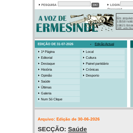
Password
Em arquivo
13558 notí
19421 foto
385 ediçõe
3206 mens
525 registo
EDIÇÃO DE 31-07-2026
Edição Actual
1ª Página
Local
Editorial
Cultura
Destaque
Painel partidário
História
Crónicas
Opinião
Desporto
Saúde
Últimas
Galeria
Num Só Clique
Arquivo: Edição de 30-06-2026
SECÇÃO:
Saúde