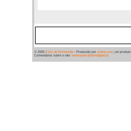
© 2005
A Voz de Ermesinde
- Produzido por
ardina.com
, um produt
Comentários sobre o site:
webmaster@domdigital.pt
.