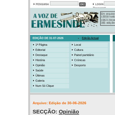
Password
Em arquivo
13558 notí
19421 foto
385 ediçõe
3206 mens
525 registo
EDIÇÃO DE 31-07-2026
Edição Actual
1ª Página
Local
Editorial
Cultura
Destaque
Painel partidário
História
Crónicas
Opinião
Desporto
Saúde
Últimas
Galeria
Num Só Clique
Arquivo: Edição de 30-06-2026
SECÇÃO:
Opinião