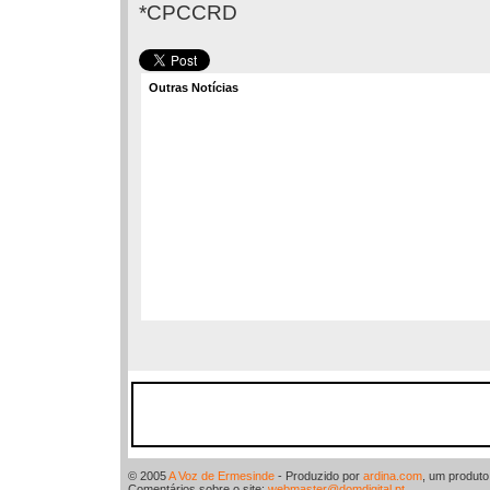
*CPCCRD
Outras Notícias
© 2005
A Voz de Ermesinde
- Produzido por
ardina.com
, um produt
Comentários sobre o site:
webmaster@domdigital.pt
.