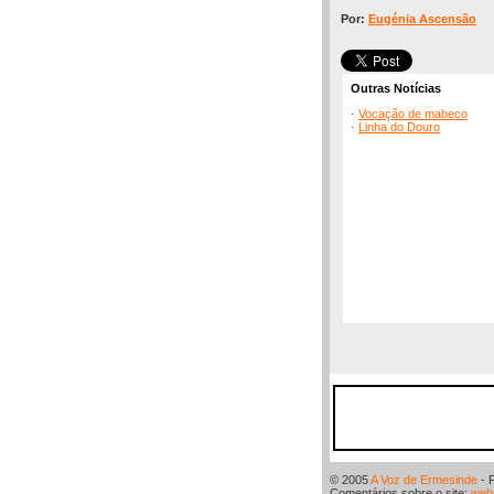
Por:
Eugénia Ascensão
Outras Notícias
·
Vocação de mabeco
·
Linha do Douro
© 2005
A Voz de Ermesinde
- 
Comentários sobre o site:
web