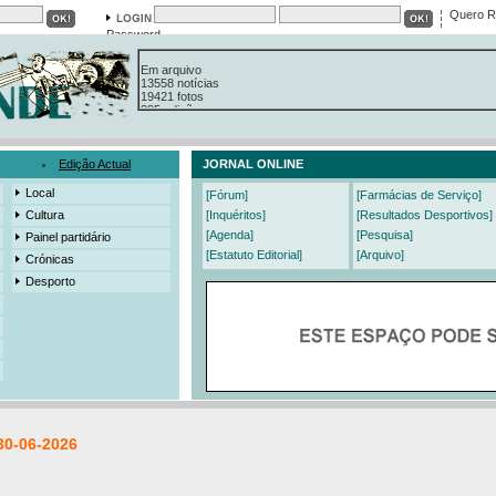
Quero R
Password
Em arquivo
13558 notícias
19421 fotos
385 edições
3206 mensagens
525 registos
Edição Actual
JORNAL ONLINE
Local
[Fórum]
[Farmácias de Serviço]
Cultura
[Inquéritos]
[Resultados Desportivos]
[Agenda]
[Pesquisa]
Painel partidário
[Estatuto Editorial]
[Arquivo]
Crónicas
Desporto
30-06-2026