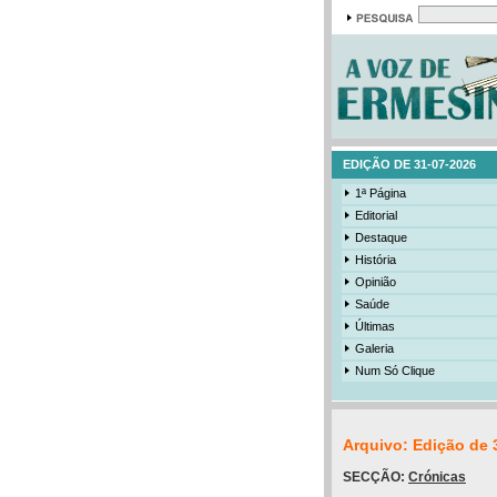
EDIÇÃO DE 31-07-2026
1ª Página
Editorial
Destaque
História
Opinião
Saúde
Últimas
Galeria
Num Só Clique
Arquivo: Edição de 
SECÇÃO:
Crónicas