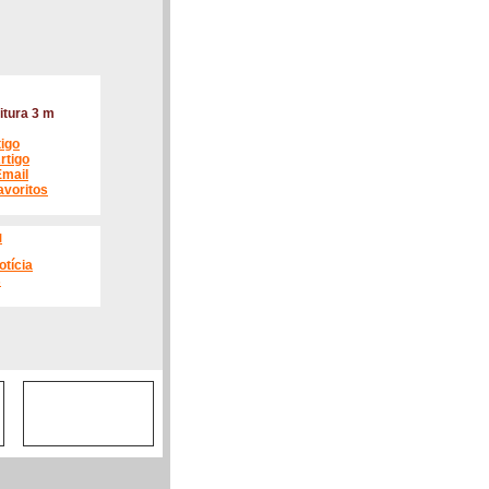
itura 3 m
tigo
rtigo
Email
avoritos
l
otícia
s