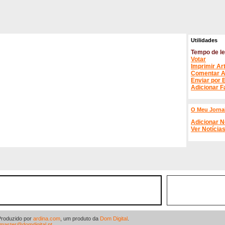
Utilidades
Tempo de le
Votar
Imprimir Ar
Comentar A
Enviar por 
Adicionar F
O Meu Jorna
Adicionar N
Ver Notícia
Produzido por
ardina.com
, um produto da
Dom Digital
.
master@domdigital.pt
.