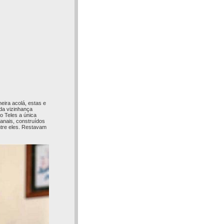
eira acolá, estas e
da vizinhança
o Teles a única
sanais, construídos
ntre eles. Restavam