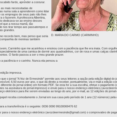
scabido fardo, aprender a costurar.
, as mais necessitadas de
as numa sala a aprenderem como lidar
e os empregos de seus pais não lhes
a o fazerem. A professora Albertina,
cio dedicava-se ao ensino desses
vel que a nossa mamã, tão
e nos tirar tempo aos passatempos e
ias grandes.
D. MARIA DO CARMO (CARMINHO)
o me recordo bem, mas penso que seria
 companhia de meninas também
jovem, Carminho que me acarinhou e ensinou com a paciência que lhe era inata. Com orgul
specialmente de uma camisa de dormir aos quadradinhos, cor de rosa e umas calças clarin
 pontos. O fardo passou a ser o meu grande prazer.
a paciência e o carinho. Nunca ela pensou a
a edição impressa.
ue o jornal "A Voz de Ermesinde" permite aos seus leitores a opção pela edição digital do jo
sível, 6,50 euros por ano, o que dá direito a receber, pontualmente, via e-mail a edição com
 diferente do jornal online) em formato PDF. Se esta for a sua escolha, efetue o pagamento
es na assinatura do jornal impresso) e envie para o nosso endereço eletrónico (
avozdeerm
eço eletrónico para lhe serem enviadas ao longo do ano, por e-mail, as 12 edições do jorna
 papel receba comodamente o Jornal em sua casa pelo período de 1 ano (12 números) pela 
ra a transferência é o seguinte: 0036 0090 99100069476 62
r para o nosso endereço eletrónico (
avozdeermesinde@gmail.com
) o comprovativo de pag