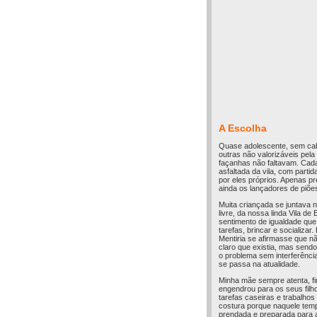
A Escolha
Quase adolescente, sem cabe
outras não valorizáveis pel
façanhas não faltavam. Cad
asfaltada da vila, com parti
por eles próprios. Apenas p
ainda os lançadores de piõe
Muita criançada se juntava n
livre, da nossa linda Vila d
sentimento de igualdade que
tarefas, brincar e socializar.
Mentiria se afirmasse que n
claro que existia, mas send
o problema sem interferência
se passa na atualidade.
Minha mãe sempre atenta, f
engendrou para os seus filh
tarefas caseiras e trabalhos
costura porque naquele tempo
prendada e preparada para a 