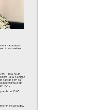
ho mostrava peças
has. Apaixonei-me
rnal. Trata-se de
pleta (igual à edição
 (de acordo com as
esinde@gmail.com
)
l em PDF.
quantia de 13,00
amento, o seu nome,