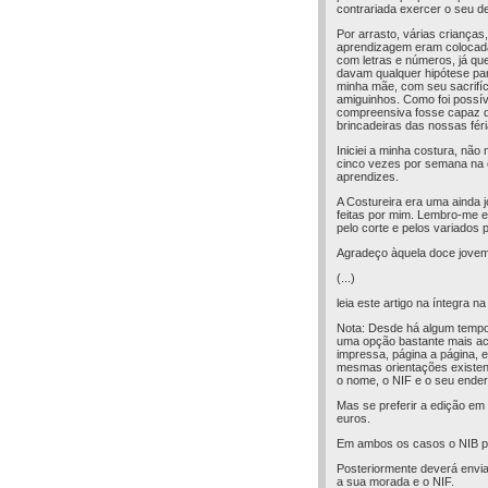
contrariada exercer o seu de
Por arrasto, várias crianças
aprendizagem eram colocad
com letras e números, já qu
davam qualquer hipótese par
minha mãe, com seu sacrifí
amiguinhos. Como foi possí
compreensiva fosse capaz d
brincadeiras das nossas fér
Iniciei a minha costura, nã
cinco vezes por semana na
aprendizes.
A Costureira era uma ainda 
feitas por mim. Lembro-me e
pelo corte e pelos variados
Agradeço àquela doce jovem 
(...)
leia este artigo na íntegra n
Nota: Desde há algum tempo q
uma opção bastante mais aces
impressa, página a página, e
mesmas orientações existent
o nome, o NIF e o seu ender
Mas se preferir a edição em
euros.
Em ambos os casos o NIB pa
Posteriormente deverá envia
a sua morada e o NIF.