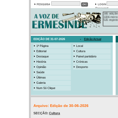
Em arquivo
13558 notí
Password
19421 foto
385 ediçõe
3206 mens
525 registo
EDIÇÃO DE 31-07-2026
Edição Actual
1ª Página
Local
Editorial
Cultura
Destaque
Painel partidário
História
Crónicas
Opinião
Desporto
Saúde
Últimas
Galeria
Num Só Clique
Arquivo: Edição de 30-06-2026
SECÇÃO:
Cultura