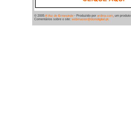
© 2005
A Voz de Ermesinde
- Produzido por
ardina.com
, um produt
Comentários sobre o site:
webmaster@domdigital.pt
.