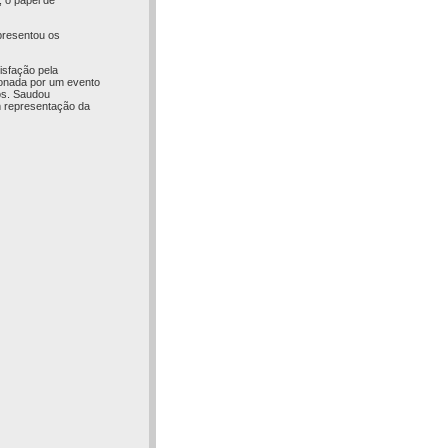
, o papel de
apresentou os
isfação pela
cionada por um evento
os. Saudou
m representação da