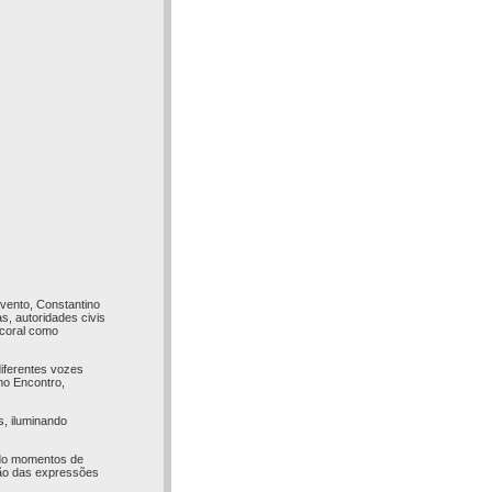
vento, Constantino
s, autoridades civis
 coral como
diferentes vozes
no Encontro,
s, iluminando
ndo momentos de
ção das expressões