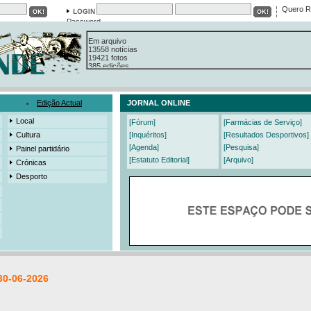
Quero R
Password
Em arquivo
13558 notícias
19421 fotos
385 edições
3206 mensagens
525 registos
Edição Actual
JORNAL ONLINE
Local
[Fórum]
[Farmácias de Serviço]
Cultura
[Inquéritos]
[Resultados Desportivos]
[Agenda]
[Pesquisa]
Painel partidário
[Estatuto Editorial]
[Arquivo]
Crónicas
Desporto
30-06-2026