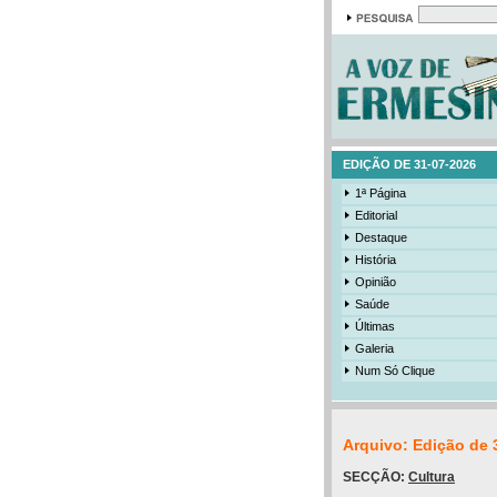
EDIÇÃO DE 31-07-2026
1ª Página
Editorial
Destaque
História
Opinião
Saúde
Últimas
Galeria
Num Só Clique
Arquivo: Edição de 
SECÇÃO:
Cultura