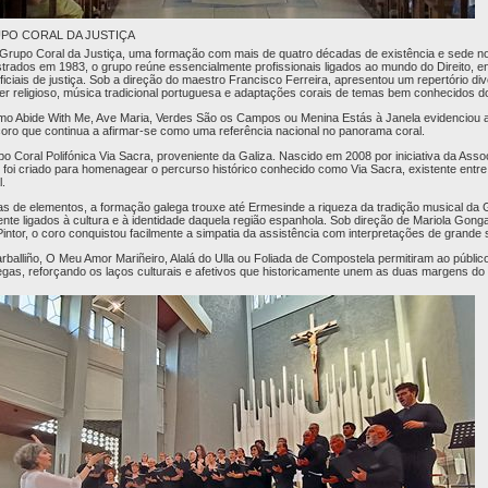
PO CORAL DA JUSTIÇA
 Grupo Coral da Justiça, uma formação com mais de quatro décadas de existência e sede no
trados em 1983, o grupo reúne essencialmente profissionais ligados ao mundo do Direito, e
ficiais de justiça. Sob a direção do maestro Francisco Ferreira, apresentou um repertório div
r religioso, música tradicional portuguesa e adaptações corais de temas bem conhecidos do
mo Abide With Me, Ave Maria, Verdes São os Campos ou Menina Estás à Janela evidenciou a
 coro que continua a afirmar-se como uma referência nacional no panorama coral.
o Coral Polifónica Via Sacra, proveniente da Galiza. Nascido em 2008 por iniciativa da Ass
o foi criado para homenagear o percurso histórico conhecido como Via Sacra, existente entr
l.
 de elementos, a formação galega trouxe até Ermesinde a riqueza da tradição musical da Ga
e ligados à cultura e à identidade daquela região espanhola. Sob direção de Mariola Gongar
Pintor, o coro conquistou facilmente a simpatia da assistência com interpretações de grande 
lliño, O Meu Amor Mariñeiro, Alalá do Ulla ou Foliada de Compostela permitiram ao públic
legas, reforçando os laços culturais e afetivos que historicamente unem as duas margens do