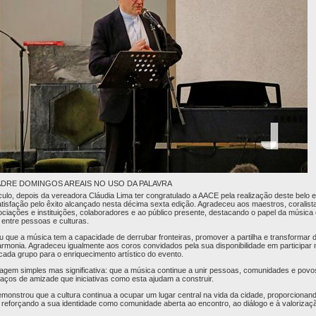
ADRE DOMINGOS AREAIS NO USO DA PALAVRA
lo, depois da vereadora Cláudia Lima ter congratulado a AACE pela realização deste belo e
tisfação pelo êxito alcançado nesta décima sexta edição. Agradeceu aos maestros, coralista
ociações e instituições, colaboradores e ao público presente, destacando o papel da música
entre pessoas e culturas.
u que a música tem a capacidade de derrubar fronteiras, promover a partilha e transformar 
monia. Agradeceu igualmente aos coros convidados pela sua disponibilidade em participar 
cada grupo para o enriquecimento artístico do evento.
agem simples mas significativa: que a música continue a unir pessoas, comunidades e povo
laços de amizade que iniciativas como esta ajudam a construir.
onstrou que a cultura continua a ocupar um lugar central na vida da cidade, proporciona
 e reforçando a sua identidade como comunidade aberta ao encontro, ao diálogo e à valoriza