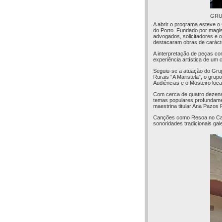
GRU
A abrir o programa esteve o
do Porto. Fundado por magis
advogados, solicitadores e o
destacaram obras de carácte
A interpretação de peças co
experiência artística de um
Seguiu-se a atuação do Grup
Rurais “A Maristela”, o grup
Audiências e o Mosteiro loca
Com cerca de quatro dezenas
temas populares profundament
maestrina titular Ana Pazos 
Canções como Resoa no Carba
sonoridades tradicionais ga