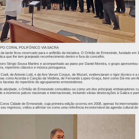
PO CORAL POLIFÓNICO VIA SACRA
 tarde ficou reservado para o anfitrião da iniciativa. O Orfeão de Ermesinde, fundado em 1
stica que lhe tem granjeado reconhecimento dentro e fora do concelho.
estro Sérgio Sousa Martins e acompanhado ao piano por Daniel Moreira, o grupo apresento
ra, repertório clássico e música portuguesa.
Coeli, de Antonio Lotti, e de Ave Verum Corpus, de Mozart, evidenciaram o rigor técnico e a
 temas como Acordai e Canção da Vindima, de Fernando Lopes-Graça, bem como Dá-me um 
ras facetas do repertório do agrupamento ermesindense.
e atividade, o Orfeão de Ermesinde consolidou-se como um dos principais embaixadores cul
 a inúmeros palcos nacionais e internacionais, incluindo várias deslocações à Galiza e par
 Coros Cidade de Ermesinde, cuja primeira edição ocorreu em 2008, apenas foi interrompido
seu regresso, voltou a afirmar-se como uma referência incontornável da agenda cultural do