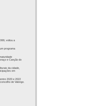
999, voltou a
u um programa
 maturidade
Abraço e Canção do
turais da cidade,
ticipações em
 entre 2020 e 2022
 concelho de Valongo.