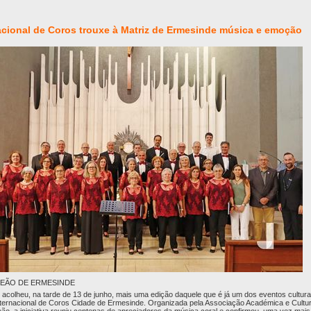
acional de Coros trouxe à Matriz de Ermesinde música e emoção
EÃO DE ERMESINDE
 acolheu, na tarde de 13 de junho, mais uma edição daquele que é já um dos eventos culturai
nternacional de Coros Cidade de Ermesinde. Organizada pela Associação Académica e Cultu