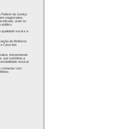
 Palácio da Justiça
ntre magistrados,
ersificado, onde se
 público.
 qualidade vocal e a
ociação de Mulheres
e a Casa das
liza, interpretando
, que substituiu a
sensibilidade musical.
o contactar com
 Minho.