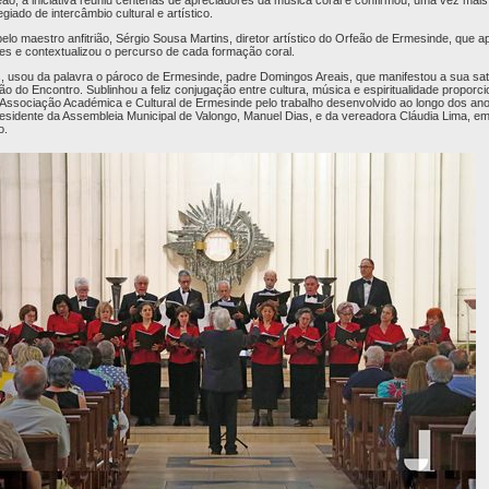
ão, a iniciativa reuniu centenas de apreciadores da música coral e confirmou, uma vez mais
iado de intercâmbio cultural e artístico.
elo maestro anfitrião, Sérgio Sousa Martins, diretor artístico do Orfeão de Ermesinde, que 
tes e contextualizou o percurso de cada formação coral.
s, usou da palavra o pároco de Ermesinde, padre Domingos Areais, que manifestou a sua sat
o do Encontro. Sublinhou a feliz conjugação entre cultura, música e espiritualidade propor
 a Associação Académica e Cultural de Ermesinde pelo trabalho desenvolvido ao longo dos an
esidente da Assembleia Municipal de Valongo, Manuel Dias, e da vereadora Cláudia Lima, e
o.