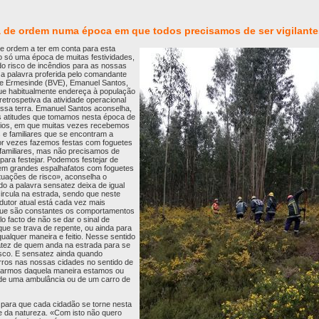
a de ordem numa época em que todos precisamos de ser vigilante
de ordem a ter em conta para esta
o só uma época de muitas festividades,
o risco de incêndios para as nossas
s, a palavra proferida pelo comandante
de Ermesinde (BVE), Emanuel Santos,
ue habitualmente endereça à população
retrospetiva da atividade operacional
ssa terra. Emanuel Santos aconselha,
s atitudes que tomamos nesta época de
vios, em que muitas vezes recebemos
e familiares que se encontram a
Por vezes fazemos festas com foguetes
familiares, mas não precisamos de
para festejar. Podemos festejar de
sem grandes espalhafatos com foguetes
tuações de risco», aconselha o
 a palavra sensatez deixa de igual
rcula na estrada, sendo que neste
dutor atual está cada vez mais
que são constantes os comportamentos
lo facto de não se dar o sinal de
ue se trava de repente, ou ainda para
qualquer maneira e feitio. Nesse sentido
tez de quem anda na estrada para se
sco. E sensatez ainda quando
ros nas nossas cidades no sentido de
narmos daquela maneira estamos ou
 de uma ambulância ou de um carro de
para que cada cidadão se torne nesta
e da natureza. «Com isto não quero