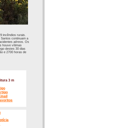
9 incêndios rurais.
l Santos continuam a
 acidentes aéreos. Os
s houve vítimas
ongo destes 30 dias
ção e 2700 horas de
itura 3 m
tigo
rtigo
Email
avoritos
l
otícia
s