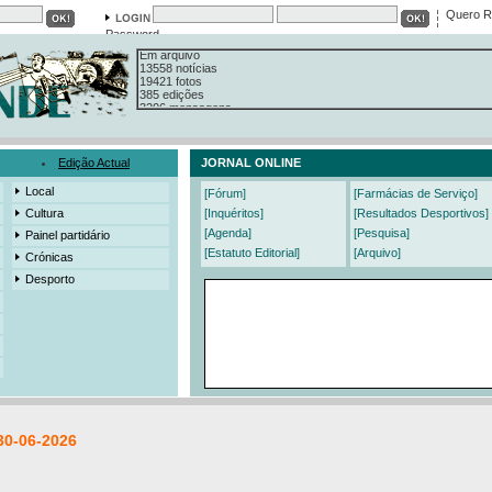
Quero R
Password
Em arquivo
13558 notícias
19421 fotos
385 edições
3206 mensagens
525 registos
Edição Actual
JORNAL ONLINE
Local
[Fórum]
[Farmácias de Serviço]
Cultura
[Inquéritos]
[Resultados Desportivos]
[Agenda]
[Pesquisa]
Painel partidário
[Estatuto Editorial]
[Arquivo]
Crónicas
Desporto
30-06-2026