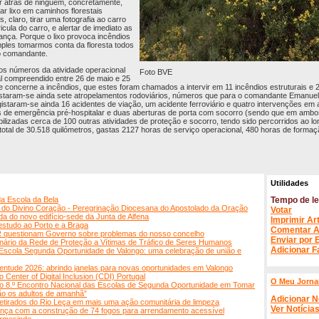
r atrás de ninguém, concretamente,
ar lixo em caminhos florestais
claro, tirar uma fotografia ao carro
cula do carro, e alertar de imediato as
ança. Porque o lixo provoca incêndios
mples tomarmos conta da floresta todos
o comandante.
os números da atividade operacional
Foto BVE
l compreendido entre 26 de maio e 25
ue concerne a incêndios, que estes foram chamados a intervir em 11 incêndios estruturais e 2
gistaram-se ainda sete atropelamentos rodoviários, números que para o comandante Emanue
istaram-se ainda 16 acidentes de viação, um acidente ferroviário e quatro intervenções em
s de emergência pré-hospitalar e duas aberturas de porta com socorro (sendo que em ambo
ilizadas cerca de 100 outras atividades de proteção e socorro, tendo sido percorridos ao l
 total de 30.518 quilómetros, gastas 2127 horas de serviço operacional, 480 horas de forma
Utilidades
da Escola da Bela
Tempo de le
a do Divino Coração - Peregrinação Diocesana do Apostolado da Oração
Votar
 do novo edifício-sede da Junta de Alfena
Imprimir Ar
estudo ao Porto e a Braga
Comentar A
 questionam Governo sobre problemas do nosso concelho
Enviar por 
nário da Rede de Proteção a Vítimas de Tráfico de Seres Humanos
Adicionar F
da Escola Segunda Oportunidade de Valongo: uma celebração de união e
ntude 2026: abrindo janelas para novas oportunidades em Valongo
Center of Digital Inclusion (CDI) Portugal
O Meu Jorna
 8.º Encontro Nacional das Escolas de Segunda Oportunidade em Tomar
ão os adultos de amanhã”
Adicionar N
retirados do Rio Leça em mais uma ação comunitária de limpeza
Ver Notícia
ança com a construção de 74 fogos para arrendamento acessível