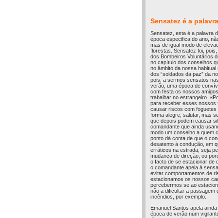
Sensatez é a palavr
Sensatez, esta é a palavra 
época especifica do ano, nã
mas de igual modo de elevad
florestas. Sensatez foi, poi
dos Bombeiros Voluntários 
no capítulo dos conselhos q
no âmbito da nossa habitual 
dos “soldados da paz” da no
pois, a sermos sensatos na
verão, uma época de conví
com festa os nossos amigos 
trabalhar no estrangeiro. «
para receber esses nossos 
causar riscos com foguetes 
forma alegre, salutar, mas 
que depois podem causar si
comandante que ainda usando
modo um conselho a quem ci
ponto dá conta de que o con
desatento à condução, em 
erráticos na estrada, seja pe
mudança de direção, ou porq
o facto de se estacionar de 
o comandante apela à sensa
evitar comportamentos de ri
estacionamos os nossos car
percebermos se ao estacio
não a dificultar a passagem
incêndios, por exemplo.
Emanuel Santos apela ainda 
época de verão num vigilant