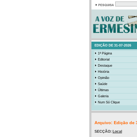
EDIÇÃO DE 31-07-2026
1ª Página
Editorial
Destaque
História
Opinião
Saúde
Últimas
Galeria
Num Só Clique
Arquivo: Edição de 
SECÇÃO:
Local