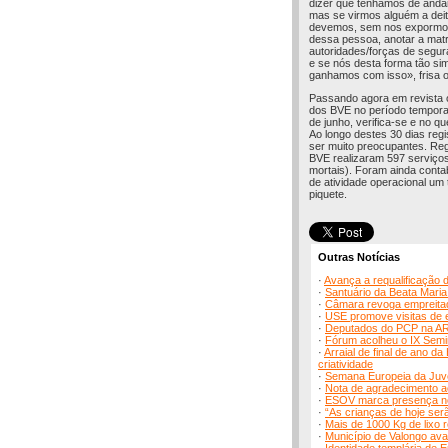
dizer que tenhamos de anda
mas se virmos alguém a deit
devemos, sem nos expormos, 
dessa pessoa, anotar a matri
autoridades/forças de segur
e se nós desta forma tão si
ganhamos com isso», frisa 
Passando agora em revista 
dos BVE no período tempora
de junho, verifica-se e no q
Ao longo destes 30 dias re
ser muito preocupantes. Reg
BVE realizaram 597 serviço
mortais). Foram ainda contab
de atividade operacional um
piquete.
Outras Notícias
·
Avança a requalificação 
·
Santuário da Beata Mari
·
Câmara revoga empreitada
·
USE promove visitas de 
·
Deputados do PCP na AR
·
Fórum acolheu o IX Semi
·
Arraial de final de ano 
criatividade
·
Semana Europeia da Juve
·
Nota de agradecimento ao 
·
ESOV marca presença no
·
“As crianças de hoje ser
·
Mais de 1000 Kg de lixo 
·
Município de Valongo av