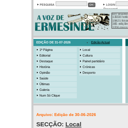
Em arquivo
Password
13558 notí
19421 foto
385 ediçõe
3206 mens
525 registo
EDIÇÃO DE 31-07-2026
Edição Actual
1ª Página
Local
Editorial
Cultura
Destaque
Painel partidário
História
Crónicas
Opinião
Desporto
Saúde
Últimas
Galeria
Num Só Clique
Arquivo: Edição de 30-06-2026
SECÇÃO:
Local