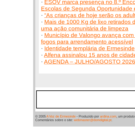
·
ESOV marca presença no 8.º Enco
Escolas de Segunda Oportunidade
·
“As crianças de hoje serão os adu
·
Mais de 1000 Kg de lixo retirados
uma ação comunitária de limpeza
·
Município de Valongo avança com 
fogos para arrendamento acessível
·
Identidade templária de Ermesinde
·
Alfena assinalou 15 anos de cidad
·
AGENDA – JULHO/AGOSTO 202
© 2005
A Voz de Ermesinde
- Produzido por
ardina.com
, um produt
Comentários sobre o site:
webmaster@domdigital.pt
.