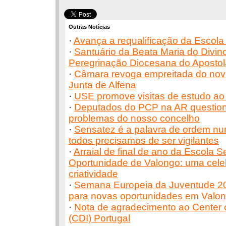
Outras Notícias
·
Avança a requalificação da Escola
·
Santuário da Beata Maria do Divin
Peregrinação Diocesana do Aposto
·
Câmara revoga empreitada do novo
Junta de Alfena
·
USE promove visitas de estudo ao
·
Deputados do PCP na AR questio
problemas do nosso concelho
·
Sensatez é a palavra de ordem n
todos precisamos de ser vigilantes
·
Arraial de final de ano da Escola 
Oportunidade de Valongo: uma cele
criatividade
·
Semana Europeia da Juventude 202
para novas oportunidades em Valo
·
Nota de agradecimento ao Center of
(CDI) Portugal