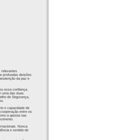
 relevantes
e profundas divisões
manutenção da paz e
ou essa confiança.
sim uma das duas
selho de Segurança,
ou.
rio e capacidade de
a cooperação entre os
como a aposta nas
ecimento.
ernacionais. Nunca
ência e sentido de