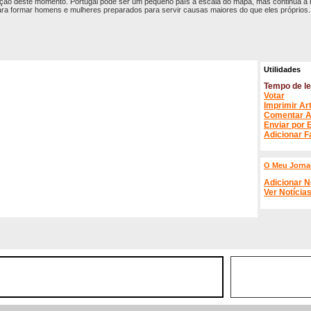
l lição deste momento. Portugal pode ser um pequeno país à escala do mapa, mas continua a
ara formar homens e mulheres preparados para servir causas maiores do que eles próprios.
Utilidades
Tempo de le
Votar
Imprimir Ar
Comentar A
Enviar por 
Adicionar F
O Meu Jorna
Adicionar N
Ver Notícia