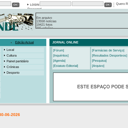
Quero R
Password
Em arquivo
13558 notícias
19421 fotos
385 edições
3206 mensagens
525 registos
Edição Actual
JORNAL ONLINE
Local
[Fórum]
[Farmácias de Serviço]
Cultura
[Inquéritos]
[Resultados Desportivos]
[Agenda]
[Pesquisa]
Painel partidário
[Estatuto Editorial]
[Arquivo]
Crónicas
Desporto
30-06-2026