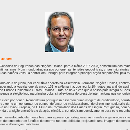
gueses
o Conselho de Segurança das Nações Unidas, para o biénio 2027-2028, constitui um dos mais
ltimos anos. Num mundo atravessado por guerras, tensões geopolíticas, crises migratórias 
e das nações voltou a confiar em Portugal para integrar o principal órgão responsável pela 
sado dia 3 de junho, por escrutínio secreto na Assembleia Geral das Nações Unidas, confirm
superando a Áustria, que alcançou 131, e a Alemanha, que reuniu 104 votos, garantindo as
a Europa Ocidental e Outros Estados. Trata-se da 4.ª vez que o nosso país integra o Con
egue a eleição logo na primeira volta, sinal evidente do prestígio internacional que conquist
 eleito por acaso. A candidatura portuguesa assentou numa imagem de credibilidade, equilíb
-se como um construtor de pontes, defensor do multilateralismo, do direito internacional e d
ativa na União Europeia, na OTAN e na Comunidade dos Países de Língua Portuguesa, bem 
, da transição energética e da ação climática, contribuíram decisivamente para este reconh
num momento particularmente feliz para a presença portuguesa nas grandes organizações int
es desempenharam funções de enorme responsabilidade, projetando uma imagem de compet
ras e diferenças partidárias.