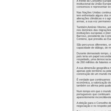
À frente do Conselho Europe
institucional da União Europ
consensos e representar ext
Nas Nações Unidas continua
tem enfrentado alguns dos m
alterações climáticas e o a
armas, a sua voz permanece
Também António Vitorino, an
nos domínios das migrações
instituições europeias e in
Barroso, presidente da Comi
Centeno, que presidiu ao Eur
São percursos diferentes, or
capacidade de diálogo, de 
Durante demasiado tempo, o
país teria um papel secundár
respeitado, uma democracia 
de 260 milhões de falantes e
A sua dimensão geográfica n
apenas pelo território ou pe
construção de um mundo me
É verdade que continuamos a
económica, a valorização do
também se afirma pela quali
Num tempo em que o mundo pa
portugueses que continuam 
aparentemente inconciliáveis
A eleição para o Conselho 
negociação e no respeito pelo