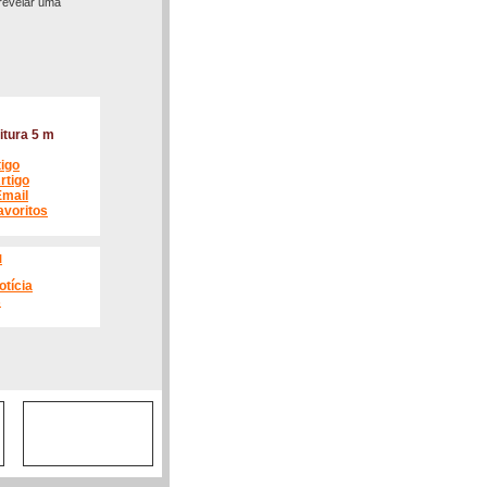
 revelar uma
itura 5 m
tigo
rtigo
Email
avoritos
l
otícia
s