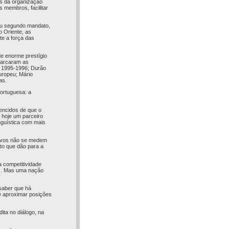
es da organização
s membros, facilitar
seu segundo mandato,
o Oriente, as
te a força das
de enorme prestígio
marcaram as
m 1995-1996; Durão
uropeu; Mário
as.
portuguesa: a
encidos de que o
é hoje um parceiro
nguística com mais
 povos não se medem
uto que dão para a
a competitividade
is. Mas uma nação
saber que há
e aproximar posições
ta no diálogo, na