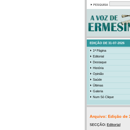
EDIÇÃO DE 31-07-2026
1ª Página
Editorial
Destaque
História
Opinião
Saúde
Últimas
Galeria
Num Só Clique
Arquivo: Edição de 
SECÇÃO:
Editorial