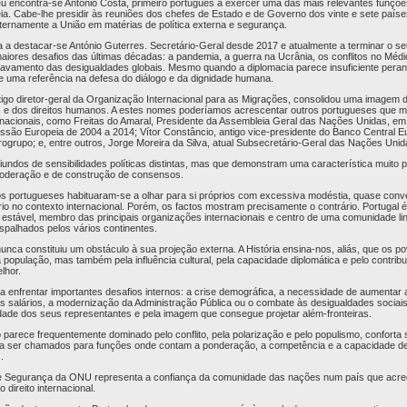
u encontra-se António Costa, primeiro português a exercer uma das mais relevantes funçõ
eia. Cabe-lhe presidir às reuniões dos chefes de Estado e de Governo dos vinte e sete paíse
ernamente a União em matérias de política externa e segurança.
 a destacar-se António Guterres. Secretário-Geral desde 2017 e atualmente a terminar o 
aiores desafios das últimas décadas: a pandemia, a guerra na Ucrânia, os conflitos no Médi
gravamento das desigualdades globais. Mesmo quando a diplomacia parece insuficiente peran
 uma referência na defesa do diálogo e da dignidade humana.
tigo diretor-geral da Organização Internacional para as Migrações, consolidou uma imagem 
 e dos direitos humanos. A estes nomes poderíamos acrescentar outros portugueses que 
ternacionais, como Freitas do Amaral, Presidente da Assembleia Geral das Nações Unidas, e
ssão Europeia de 2004 a 2014; Vítor Constâncio, antigo vice-presidente do Banco Central E
ogrupo; e, entre outros, Jorge Moreira da Silva, atual Subsecretário-Geral das Nações Unid
iundos de sensibilidades políticas distintas, mas que demonstram uma característica muito 
moderação e de construção de consensos.
s portugueses habituaram-se a olhar para si próprios com excessiva modéstia, quase conv
io no contexto internacional. Porém, os factos mostram precisamente o contrário. Portugal 
estável, membro das principais organizações internacionais e centro de uma comunidade li
spalhados pelos vários continentes.
unca constituiu um obstáculo à sua projeção externa. A História ensina-nos, aliás, que os
la população, mas também pela influência cultural, pela capacidade diplomática e pelo contrib
lhor.
 enfrentar importantes desafios internos: a crise demográfica, a necessidade de aumentar 
s salários, a modernização da Administração Pública ou o combate às desigualdades socia
dade dos seus representantes e pela imagem que consegue projetar além-fronteiras.
rece frequentemente dominado pelo conflito, pela polarização e pelo populismo, conforta 
a ser chamados para funções onde contam a ponderação, a competência e a capacidade d
.
de Segurança da ONU representa a confiança da comunidade das nações num país que acredi
 direito internacional.