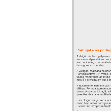
Portugal e os portu
A eleição de Portugal para 
sucessos diplomáticos dos ú
internacionais, a comunidad
da segurança mundiais.
A votação, realizada no pas
Portugal obteve 134 votos, 
vagas reservadas ao grupo d
mas é a primeira em que cons
Naturalmente, nenhum país é
diálogo. Portugal apresentou
povos. A sua participação 
questões da sustentabilidade
Esta eleição surge, aliás, 
como hoje tantos portugues
Estado que ultrapassa frontei