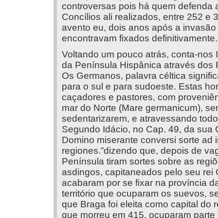
controversas pois há quem defenda 
Concílios ali realizados, entre 252 e 
avento eu, dois anos após a invasão
encontravam fixados definitivamente.
Voltando um pouco atrás, conta-nos 
da Península Hispânica através dos P
Os Germanos, palavra céltica signif
para o sul e para sudoeste. Estas h
caçadores e pastores, com proveniên
mar do Norte (Mare germanicum), se
sedentarizarem, e atravessando todo
Segundo Idácio, no Cap. 49, da sua
Domino miserante conversi sorte ad i
regiones.”dizendo que, depois de va
Península tiram sortes sobre as regi
asdingos, capitaneados pelo seu rei
acabaram por se fixar na província d
território que ocuparam os suevos, s
que Braga foi eleita como capital do 
que morreu em 415, ocuparam parte d