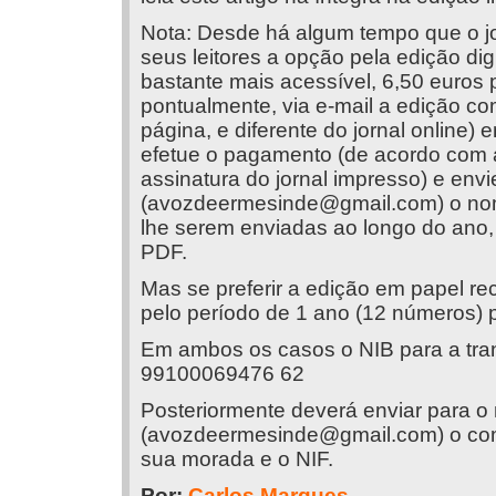
Nota: Desde há algum tempo que o jo
seus leitores a opção pela edição dig
bastante mais acessível, 6,50 euros p
pontualmente, via e-mail a edição co
página, e diferente do jornal online)
efetue o pagamento (de acordo com 
assinatura do jornal impresso) e env
(
avozdeermesinde@gmail.com
) o no
lhe serem enviadas ao longo do ano, 
PDF.
Mas se preferir a edição em papel 
pelo período de 1 ano (12 números) p
Em ambos os casos o NIB para a tran
99100069476 62
Posteriormente deverá enviar para o
(
avozdeermesinde@gmail.com
) o c
sua morada e o NIF.
Por:
Carlos Marques