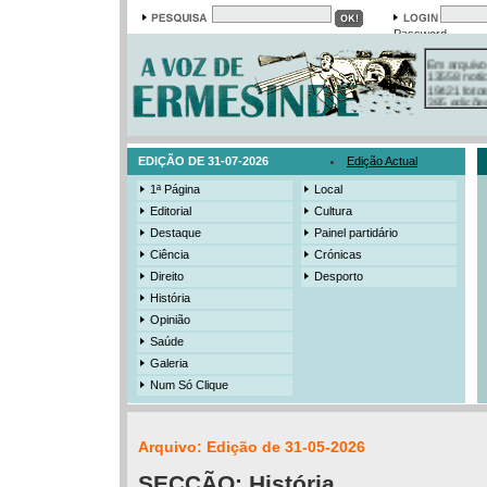
Password
Em arquivo
13558 notí
19421 foto
385 ediçõe
3206 mens
525 registo
EDIÇÃO DE 31-07-2026
Edição Actual
1ª Página
Local
Editorial
Cultura
Destaque
Painel partidário
Ciência
Crónicas
Direito
Desporto
História
Opinião
Saúde
Galeria
Num Só Clique
Arquivo: Edição de 31-05-2026
SECÇÃO:
História