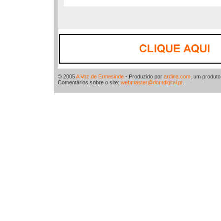
© 2005
A Voz de Ermesinde
- Produzido por
ardina.com
, um produt
Comentários sobre o site:
webmaster@domdigital.pt
.