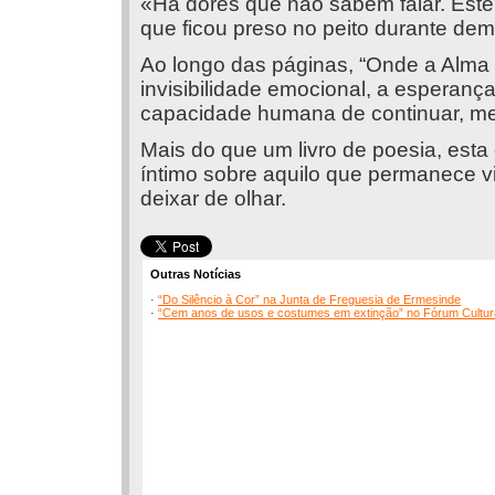
«Há dores que não sabem falar. Este
que ficou preso no peito durante dem
Ao longo das páginas, “Onde a Alma 
invisibilidade emocional, a esperança,
capacidade humana de continuar, m
Mais do que um livro de poesia, es
íntimo sobre aquilo que permanece 
deixar de olhar.
Outras Notícias
·
“Do Silêncio à Cor” na Junta de Freguesia de Ermesinde
·
“Cem anos de usos e costumes em extinção” no Fórum Cultur