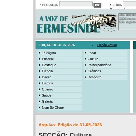
Em arquivo
13558 notí
Password
19421 foto
385 ediçõe
3206 mens
525 registo
EDIÇÃO DE 31-07-2026
Edição Actual
1ª Página
Local
Editorial
Cultura
Destaque
Painel partidário
Ciência
Crónicas
Direito
Desporto
História
Opinião
Saúde
Galeria
Num Só Clique
Arquivo: Edição de 31-05-2026
SECÇÃO:
Cultura