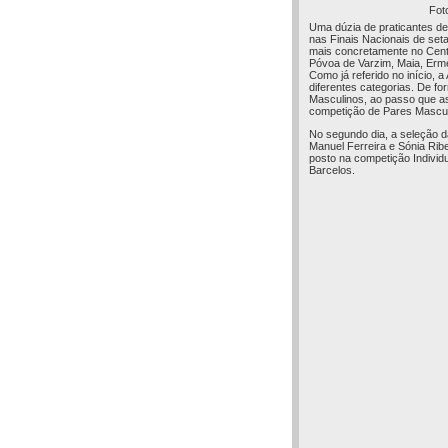
Fot
Uma dúzia de praticantes de
nas Finais Nacionais de seta
mais concretamente no Centr
Póvoa de Varzim, Maia, Erme
Como já referido no início,
diferentes categorias. De fo
Masculinos, ao passo que as
competição de Pares Mascul
No segundo dia, a seleção d
Manuel Ferreira e Sónia Ribe
posto na competição Individu
Barcelos.