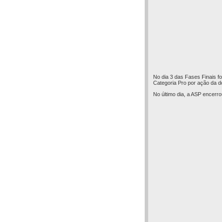
No dia 3 das Fases Finais fo
Categoria Pro por ação da do
No último dia, a ASP encerro