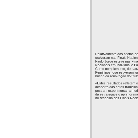
Relativamente aos atletas d
estiveram nas Finais Nacion
Paulo Jorge esteve nas Fina
Nacionais em Individual e P
Como complemento, destaca
Femininos, que estiveram ig
busca da renovação do títul
«Estes resultados refletem o
desporto das setas tradicion
possam experimentar a modal
da estratégia e o aprimoram
no rescaldo das Finais Naci