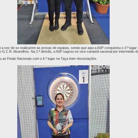
i a vez de se realizarem as provas de equipas, sendo que aqui a ASP conquistou o 3.º lugar 
 G.C.R. Alvarelhos. Na 2.ª divisão, a ASP sagrou-se vice-campeã nacional por intermédio da
u as Finais Nacionais com o 6.º lugar na Taça Inter-Associações.