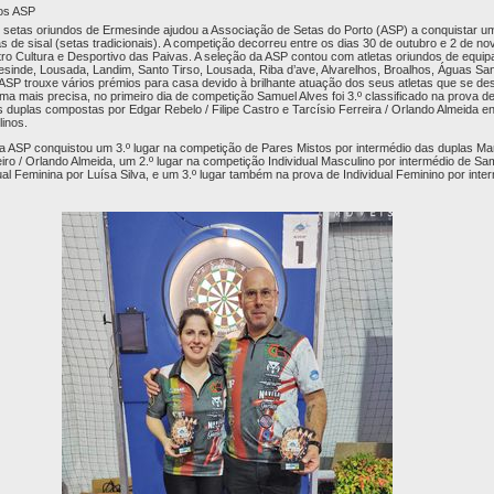
os ASP
 setas oriundos de Ermesinde ajudou a Associação de Setas do Porto (ASP) a conquistar u
s de sisal (setas tradicionais). A competição decorreu entre os dias 30 de outubro e 2 de n
o Cultura e Desportivo das Paivas. A seleção da ASP contou com atletas oriundos de equip
sinde, Lousada, Landim, Santo Tirso, Lousada, Riba d’ave, Alvarelhos, Broalhos, Águas Sa
 a ASP trouxe vários prémios para casa devido à brilhante atuação dos seus atletas que se 
rma mais precisa, no primeiro dia de competição Samuel Alves foi 3.º classificado na prova 
 duplas compostas por Edgar Rebelo / Filipe Castro e Tarcísio Ferreira / Orlando Almeida e
inos.
a ASP conquistou um 3.º lugar na competição de Pares Mistos por intermédio das duplas Mar
iro / Orlando Almeida, um 2.º lugar na competição Individual Masculino por intermédio de Sam
al Feminina por Luísa Silva, e um 3.º lugar também na prova de Individual Feminino por int