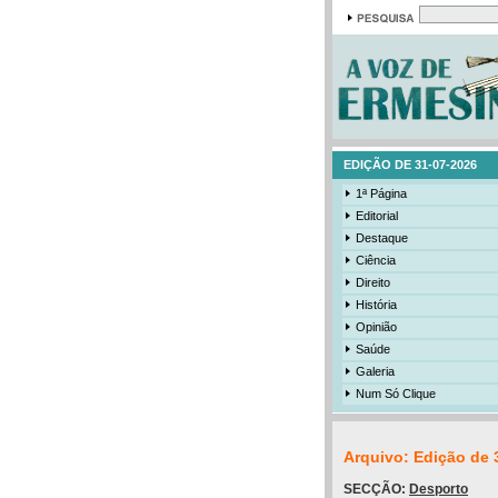
EDIÇÃO DE 31-07-2026
1ª Página
Editorial
Destaque
Ciência
Direito
História
Opinião
Saúde
Galeria
Num Só Clique
Arquivo: Edição de 
SECÇÃO:
Desporto