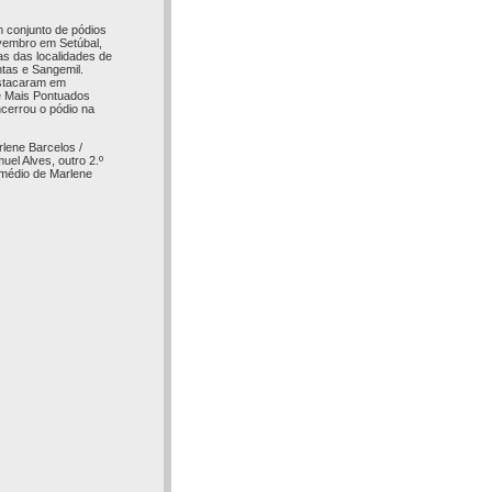
m conjunto de pódios
ovembro em Setúbal,
as das localidades de
ntas e Sangemil.
destacaram em
de Mais Pontuados
ncerrou o pódio na
lene Barcelos /
uel Alves, outro 2.º
ermédio de Marlene