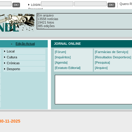
Quero R
Em arquivo
Password
13558 notícias
19421 fotos
385 edições
3206 mensagens
525 registos
Edição Actual
JORNAL ONLINE
Local
[Fórum]
[Farmácias de Serviço]
Cultura
[Inquéritos]
[Resultados Desportivos]
[Agenda]
[Pesquisa]
Crónicas
[Estatuto Editorial]
[Arquivo]
Desporto
30-11-2025