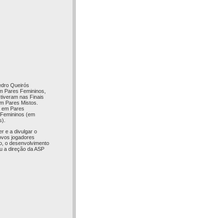
edro Queirós
em Pares Femininos,
tiveram nas Finais
em Pares Mistos.
4 em Pares
s Femininos (em
s).
r e a divulgar o
novos jogadores
o, o desenvolvimento
ou a direção da ASP