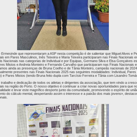
e Ermesinde que representaram a ASP nesta competição é de salientar que Miguel Alves e P
ais em Pares Masculinos, Inês Teixeira e Maria Teixeira participaram nas Finais Nacionais 
is Nacionais nas categorias de Individual e por Equipas, Germano Silva e Elsa Gonçalves es
ares Mistos e Andreia Monteiro e Fernando Carvalho que participaram nas Finais Nacionais 
mos ainda as presenças de Bruna Coelho e de Tânia Monteiro, campeãs nacionais de 202
ualmente presentes nas Finais Nacionais 2025 nas seguintes modalidades: Individual, Pare
o) e Pares Mistos (tendo Bruna feito dupla com Tarcísio Ferreira e Tânia com Lisandro Tomá
 trabalho e dedicação de todos os atletas e dirigentes da associação, que tem vindo a cresce
ais na região do Porto. O nosso objetivo é continuar a criar novas oportunidades para que 
idade e levar este magnífico desporto junto da comunidade, promovendo o espírito de uniã
ento do cálculo mental, despertando assim o interesse e a paixão dos mais jovens», destac
onais.