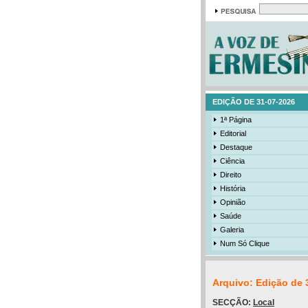
EDIÇÃO DE 31-07-2026
1ª Página
Editorial
Destaque
Ciência
Direito
História
Opinião
Saúde
Galeria
Num Só Clique
Arquivo: Edição de 
SECÇÃO:
Local