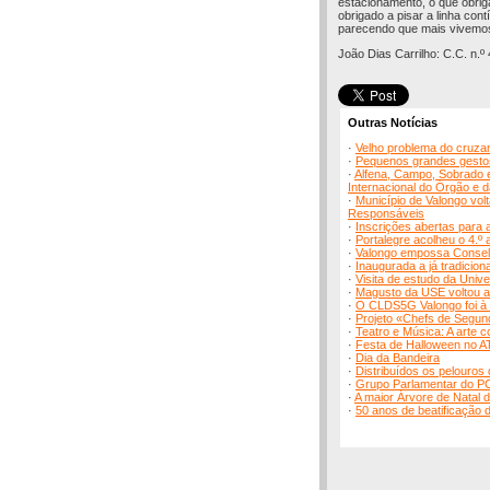
estacionamento, o que obriga 
obrigado a pisar a linha con
parecendo que mais vivemos
João Dias Carrilho: C.C. n.º
Outras Notícias
·
Velho problema do cruzam
·
Pequenos grandes gesto
·
Alfena, Campo, Sobrado e
Internacional do Órgão e 
·
Município de Valongo vol
Responsáveis
·
Inscrições abertas para
·
Portalegre acolheu o 4.
·
Valongo empossa Conselh
·
Inaugurada a já tradicio
·
Visita de estudo da Univ
·
Magusto da USE voltou a
·
O CLDS5G Valongo foi à 
·
Projeto «Chefs de Segund
·
Teatro e Música: A arte 
·
Festa de Halloween no A
·
Dia da Bandeira
·
Distribuídos os pelouros
·
Grupo Parlamentar do PC
·
A maior Árvore de Natal d
·
50 anos de beatificação 