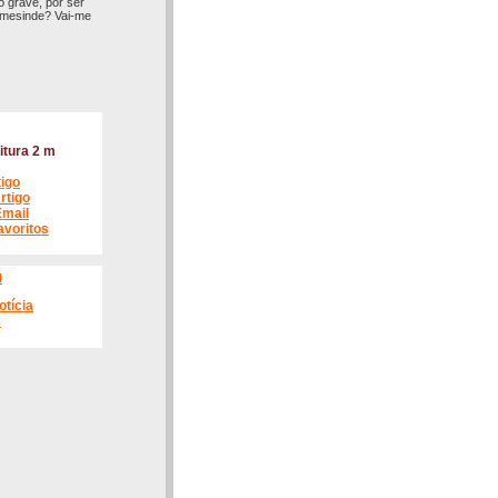
to grave, por ser
Ermesinde? Vai-me
itura 2 m
tigo
rtigo
Email
avoritos
l
otícia
s