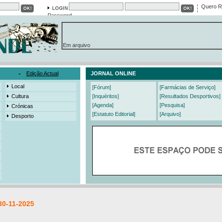
Quero R
Password
Em arquivo
13558 notícias
19421 fotos
385 edições
3206 mensagens
525 registos
Edição Actual
JORNAL ONLINE
Local
[Fórum]
[Farmácias de Serviço]
Cultura
[Inquéritos]
[Resultados Desportivos]
[Agenda]
[Pesquisa]
Crónicas
[Estatuto Editorial]
[Arquivo]
Desporto
30-11-2025