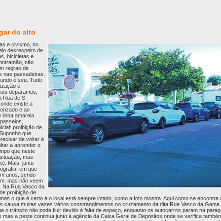
gar do alto
ras e civismo, no
elo desrespeito de
s, bicicletas e
contramão, não
em regras de
s nas passadeiras,
mundo é seu. Tudo
lização é
 nos deparamos,
a Rua de S.
 onde existe a
orizado e ao
 linha amarela
 passeios,
icial: proibição de
 Suponho que
ecisar de voltar à
ltar a aprender o
tempo que neste
 situação, mas
). Mais, junto
ografia, em que
em anos, sendo
sam, mas não veem
r. Na Rua Vasco da
de proibição de
as o que é certo é o local está sempre lotado, como a foto mostra. Aqui como se encontra
nos causa muitas vezes vários constrangimentos no cruzamento da dita Rua Vasco da Gam
e o trânsito não pode fluir devido à falta de espaço, enquanto os autocarros param na para
 mas a peste continua junto à agência da Caixa Geral de Depósitos onde se verifica també