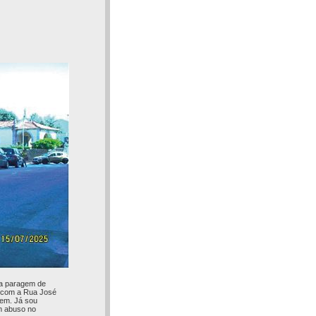
 a paragem de
a com a Rua José
gem. Já sou
m abuso no