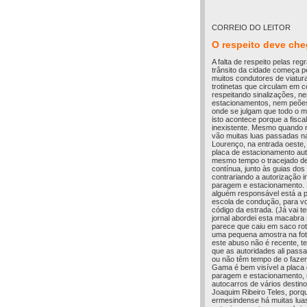
CORREIO DO LEITOR
O respeito deve che
A falta de respeito pelas reg
trânsito da cidade começa p
muitos condutores de viatura
trotinetas que circulam em 
respeitando sinalizações, n
estacionamentos, nem peõe
onde se julgam que todo o 
isto acontece porque a fisca
inexistente. Mesmo quando
vão muitas luas passadas n
Lourenço, na entrada oeste,
placa de estacionamento aut
mesmo tempo o tracejado de
contínua, junto às guias dos
contrariando a autorização in
paragem e estacionamento.
alguém responsável está a pr
escola de condução, para vo
código da estrada. (Já vai 
jornal abordei esta macabra
parece que caiu em saco roto
uma pequena amostra na fot
este abuso não é recente, t
que as autoridades ali pas
ou não têm tempo de o faze
Gama é bem visível a placa 
paragem e estacionamento, m
autocarros de vários desti
Joaquim Ribeiro Teles, porqu
ermesindense há muitas luas