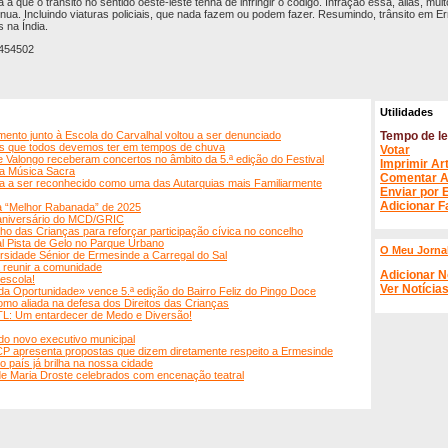
a que o trânsito no sentido oeste-leste tenha de infringir o código. Infração essa, aliás, mui
tínua. Incluindo viaturas policiais, que nada fazem ou podem fazer. Resumindo, trânsito em 
 na Índia.
 454502
Utilidades
ento junto à Escola do Carvalhal voltou a ser denunciado
Tempo de le
s que todos devemos ter em tempos de chuva
Votar
 Valongo receberam concertos no âmbito da 5.ª edição do Festival
Imprimir Ar
da Música Sacra
Comentar A
ta a ser reconhecido como uma das Autarquias mais Familiarmente
Enviar por 
Adicionar F
 a “Melhor Rabanada” de 2025
º aniversário do MCD/GRIC
o das Crianças para reforçar participação cívica no concelho
nal Pista de Gelo no Parque Urbano
O Meu Jorna
ersidade Sénior de Ermesinde a Carregal do Sal
 reunir a comunidade
Adicionar N
escola!
Ver Notícia
a Oportunidade» vence 5.ª edição do Bairro Feliz do Pingo Doce
como aliada na defesa dos Direitos das Crianças
TL: Um entardecer de Medo e Diversão!
 do novo executivo municipal
P apresenta propostas que dizem diretamente respeito a Ermesinde
o país já brilha na nossa cidade
de Maria Droste celebrados com encenação teatral