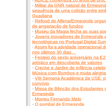
·
ADICE comemora 20 anos de pro
·
Militar da GNR natural de Ermesin
sequência de uma colisão entre em
Guadiana
·
Refood de Alfena/Ermesinde organ
de angariação de fundos
·
Museu da Magia fecha as suas po
·
Jovens inovadores de Ermesinde 
tecnológicas no Portugal Digital Su
·
Assim foi a atividade operacional
nos últimos 30 dias…
·
Festejo do sexto aniversário na 
artístico em descoberta de valores
·
Creche e Jardim de Infância celeb
Música com Bombos e muita alegria
·
VIII Semana Académica da USE: par
convívio
·
Missa de Bênção dos Estudantes n
Ermesinde
·
Morreu Fernando Melo
·
O pombal de Ermesinde