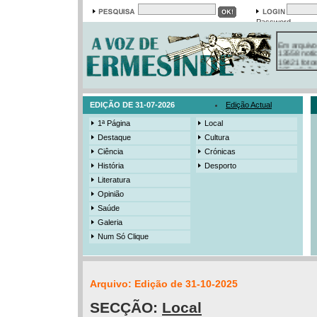
Password
Em arquivo
13558 notí
19421 foto
385 ediçõe
3206 mens
525 registo
EDIÇÃO DE 31-07-2026
Edição Actual
1ª Página
Local
Destaque
Cultura
Ciência
Crónicas
História
Desporto
Literatura
Opinião
Saúde
Galeria
Num Só Clique
Arquivo: Edição de 31-10-2025
SECÇÃO:
Local