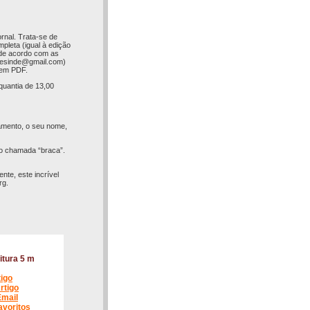
rnal. Trata-se de
pleta (igual à edição
 (de acordo com as
esinde@gmail.com
)
l em PDF.
quantia de 13,00
amento, o seu nome,
io chamada “braca”.
te, este incrível
rg.
itura 5 m
tigo
rtigo
Email
avoritos