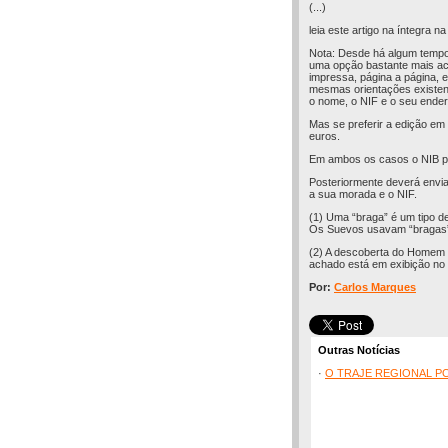
(...)
leia este artigo na íntegra n
Nota: Desde há algum tempo q
uma opção bastante mais aces
impressa, página a página, e
mesmas orientações existent
o nome, o NIF e o seu ender
Mas se preferir a edição em
euros.
Em ambos os casos o NIB pa
Posteriormente deverá envia
a sua morada e o NIF.
(1) Uma “braga” é um tipo d
Os Suevos usavam “bragas”, 
(2) A descoberta do Homem O
achado está em exibição no 
Por:
Carlos Marques
Outras Notícias
·
O TRAJE REGIONAL P