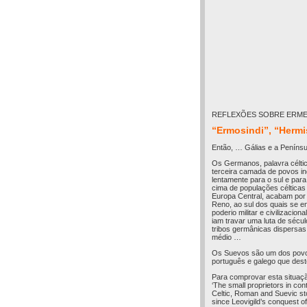
REFLEXÕES SOBRE ERMES
“Ermosindi”, “Hermi
Então, … Gálias e a Penínsul
Os Germanos, palavra céltica
terceira camada de povos i
lentamente para o sul e par
cima de populações céltica
Europa Central, acabam por
Reno, ao sul dos quais se e
poderio militar e civilizac
iam travar uma luta de sécu
tribos germânicas dispersa
médio …
Os Suevos são um dos povo
português e galego que des
Para comprovar esta situaçã
‘The small proprietors in co
Celtic, Roman and Suevic stoc
since Leovigild’s conquest o