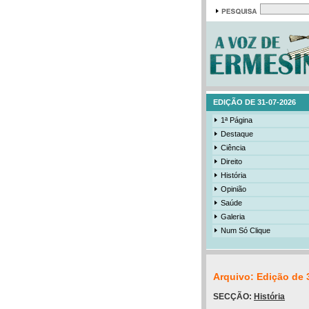
EDIÇÃO DE 31-07-2026
1ª Página
Destaque
Ciência
Direito
História
Opinião
Saúde
Galeria
Num Só Clique
Arquivo: Edição de 
SECÇÃO:
História