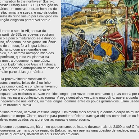
c migration to the northwest’ (Bishko,
astic History 600-1300. (Tradução do
tários, em contraste, eram homens de
lta, romana e sueva, e não visigodos,
uista do reino suevo por Leovigildo em
ção visigótica percetível para o
rante o seculo VII, apesar de
a partir de 585, os suevos seguiram
uco a pouco misturando-se e diluindo-
o, não tendo, os visigodos influência
de síntese, foi a língua latina e
tiu, junto com a etnografia e um
llaico, e o sistema antroponímico dos
ponímico, que se vai plasmar na
oa mostra o documento que López
ción Diplomática de Galicia Histórica.
 que recolhe o antropónimo de mais de
maior parte delas germânicas.
la provavelmente vestiriam da
tes simples, feitas de lã ou linho,
alças compridas), e complementavam o
do no ombro. Era comum o uso de
 enquanto as mulheres usavam vestidos longos, por vezes com um manto que as cobria por c
minantes para a confeção das roupas. A peça central do vestuário masculino, que era usada 
 chegavam até aos joelhos, ou mais longas, comuns entre os povos germânicos. Eram usado
 um broche ou fivela.
 tinha referido, usavam vestidos longos. Um manto mais amplo que cobria o corpo da mulh
cabeça e o corpo. Cintos, usados para prender a túnica e carregar objetos como bolsas ou
celetes eram usados para prender as roupas e como adorno.
e como se penteavam, há um nó que permaneceu intacto durante mais de 2.000 anos! O “n
os guerreiros germânicos da região do Báltico, não era apenas uma questão de vaidade, mas
po de guerreiros, dividiam os seus cabelos em duas