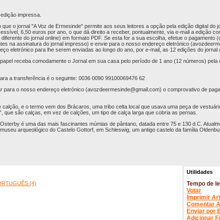
a edição impressa.
ue o jornal "A Voz de Ermesinde" permite aos seus leitores a opção pela edição digital do jo
sível, 6,50 euros por ano, o que dá direito a receber, pontualmente, via e-mail a edição com
 diferente do jornal online) em formato PDF. Se esta for a sua escolha, efetue o pagamento
es na assinatura do jornal impresso) e envie para o nosso endereço eletrónico (
avozdeerm
eço eletrónico para lhe serem enviadas ao longo do ano, por e-mail, as 12 edições do jorna
 papel receba comodamente o Jornal em sua casa pelo período de 1 ano (12 números) pela 
ra a transferência é o seguinte: 0036 0090 99100069476 62
r para o nosso endereço eletrónico (
avozdeermesinde@gmail.com
) o comprovativo de pag
e calção, e o termo vem dos Brácaros, uma tribo celta local que usava uma peça de vestuár
que são calças, em vez de calções, um tipo de calça larga que cobria as pernas.
sterby é uma das mais fascinantes múmias de pântano, datada entre 75 e 130 d.C. Atualmen
museu arqueológico do Castelo Gottorf, em Schleswig, um antigo castelo da família Oldenbu
Utilidades
ORTUGUÊS (4)
Tempo de le
Votar
Imprimir Ar
Comentar A
Enviar por 
Adicionar F