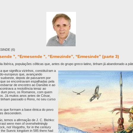
INDE (6)
sende ”, “Ermesende ”, “Ermezinde”, “Ermesinde” (parte 3)
a Ibérica, populações célticas que, antes do grupo greco-latino, tinham já abandonado a pá
 que significa vizinhos, constituíram a
ndo-europeus que, avançando
a sudoeste, depois de passarem por
s que se encontravam espalhadas pela
 esbarrar de encontro ao Danúbio e ao
ncontrava a resistência tenaz ao
ional dum povo, os Romanos, com quem
los. Já muitos anos antes de César,
s tinham passado o Reno, no seu curso
s que formam a base étnica do povo
tes descendem.
o, temos a afirmação de J. C. Bishko:
ntrast were men of overwhelmingly
k, not Visigoths, for in the century
f the Suevic kingdom in 585 there had