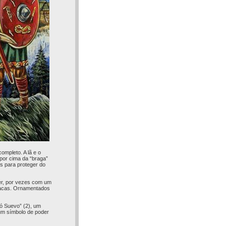
ompleto. A lã e o
por cima da “braga”
s para proteger do
er, por vezes com um
 facas. Ornamentados
ó Suevo” (2), um
 um símbolo de poder