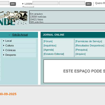
Quero R
Password
Em arquivo
13558 notícias
19421 fotos
385 edições
3206 mensagens
525 registos
Edição Actual
JORNAL ONLINE
Local
[Fórum]
[Farmácias de Serviço]
Cultura
[Inquéritos]
[Resultados Desportivos]
[Agenda]
[Pesquisa]
Crónicas
[Estatuto Editorial]
[Arquivo]
Desporto
30-09-2025