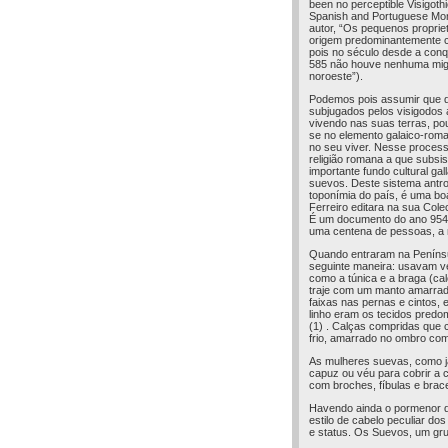
been no perceptible Visigothi
Spanish and Portuguese Mon
autor, “Os pequenos proprie
origem predominantemente ce
pois no século desde a conq
585 não houve nenhuma migra
noroeste”).
Podemos pois assumir que du
subjugados pelos visigodos 
vivendo nas suas terras, po
se no elemento galaico-roman
no seu viver. Nesse processo 
religião romana a que subsis
importante fundo cultural ga
suevos. Deste sistema antro
toponímia do país, é uma b
Ferreiro editara na sua Colec
É um documento do ano 954,
uma centena de pessoas, a 
Quando entraram na Penínsu
seguinte maneira: usavam ves
como a túnica e a braga (c
traje com um manto amarra
faixas nas pernas e cintos,
linho eram os tecidos predo
(1) . Calças compridas que
frio, amarrado no ombro com
As mulheres suevas, como já
capuz ou véu para cobrir a 
com broches, fíbulas e bra
Havendo ainda o pormenor d
estilo de cabelo peculiar d
e status. Os Suevos, um gru