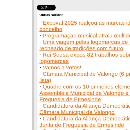
Outras Notícias
·
Expoval 2025 realçou as marcas id
concelho
·
Programação musical atraiu multi
·
Uma viagem pelas logomarcas de um
recheado de tradições com futuro
·
Rui Sousa expõs 82 trabalhos sobr
logomarcas
·
Vamos a votos!
·
Câmara Municipal de Valongo (6 p
lista)
·
Quadro com os 10 primeiros elemen
Assembleia Municipal de Valongo e
Freguesia de Ermesinde
·
Candidatura da Aliança Democrát
Câmara Municipal de Valongo
·
Candidatura da Aliança Democrát
Junta de Freguesia de Ermesinde