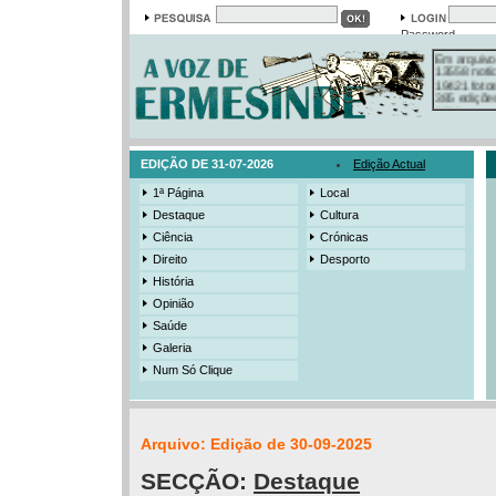
Password
Em arquivo
13558 notí
19421 foto
385 ediçõe
3206 mens
525 registo
EDIÇÃO DE 31-07-2026
Edição Actual
1ª Página
Local
Destaque
Cultura
Ciência
Crónicas
Direito
Desporto
História
Opinião
Saúde
Galeria
Num Só Clique
Arquivo: Edição de 30-09-2025
SECÇÃO:
Destaque