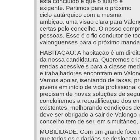
está concluído e que o futuro é
exigente. Partimos para o próximo
ciclo autárquico com a mesma
ambição, uma visão clara para Valo
certas pelo concelho. O nosso compr
pessoas. Esse é o fio condutor de t
valonguenses para o próximo manda
HABITAÇÃO: A habitação é um direit
da nossa candidatura. Queremos cri
rendas acessíveis para a classe médi
e trabalhadores encontram em Valongo
Vamos apoiar, isentando de taxas, pro
jovens em início de vida profissiona
precisam de novas soluções de seg
concluiremos a requalificação dos e
existentes, melhorando condições de 
deve ser obrigado a sair de Valongo p
concelho tem de ser, em simultâneo, a
MOBILIDADE: Com um grande foco no 
que todos os cidadãos se deslocam c