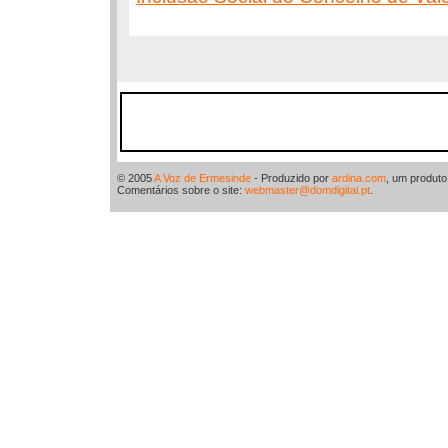
© 2005
A Voz de Ermesinde
- Produzido por
ardina.com
, um produt
Comentários sobre o site:
webmaster@domdigital.pt
.