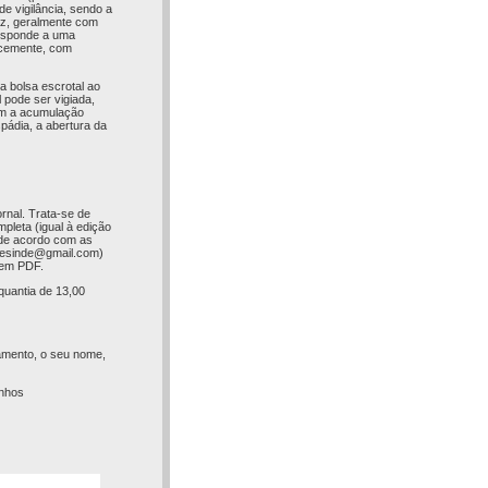
de vigilância, sendo a
az, geralmente com
responde a uma
cocemente, com
a bolsa escrotal ao
l pode ser vigiada,
em a acumulação
pádia, a abertura da
rnal. Trata-se de
pleta (igual à edição
 (de acordo com as
esinde@gmail.com
)
l em PDF.
quantia de 13,00
amento, o seu nome,
inhos