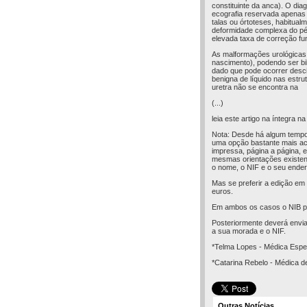
constituinte da anca). O dia
ecografia reservada apenas 
talas ou órtoteses, habitua
deformidade complexa do pé 
elevada taxa de correção fun
As malformações urológicas 
nascimento), podendo ser bila
dado que pode ocorrer desc
benigna de líquido nas estr
uretra não se encontra na
(...)
leia este artigo na íntegra n
Nota: Desde há algum tempo q
uma opção bastante mais aces
impressa, página a página, e
mesmas orientações existent
o nome, o NIF e o seu ender
Mas se preferir a edição em
euros.
Em ambos os casos o NIB pa
Posteriormente deverá envia
a sua morada e o NIF.
*Telma Lopes - Médica Espec
*Catarina Rebelo - Médica de
Outras Notícias