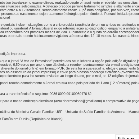
gnóstico baseia-se no exame clínico, realizado desde o nascimento e repetido nas consultas 
em situações selecionadas. A deteção precoce permite tratamento simples e altamente efic
lmente entre 6 a 12 semanas, sendo altamente eficaz. O pé boto congénito, por sua vez, cor
presente ao nascimento, cujo tratamento é cirúrgico pelo método de Ponseti, iniciado pre
cional.
e genitais incluem situações como a criptorquidia (ausência de um ou ambos os testículos n
teral ou unilateral. A forma bilateral exige referenciação ao diagnóstico, enquanto a unilatera
ida espontânea nos primeiros meses de vida. O hidrocelo e o quisto do cordão correspond
uturas escrotais, sendo habitualmente vigiados até cerca dos 12–18 meses. No caso da hipos
a edição impressa.
ue o jornal "A Voz de Ermesinde" permite aos seus leitores a opção pela edição digital do jo
sível, 6,50 euros por ano, o que dá direito a receber, pontualmente, via e-mail a edição com
 diferente do jornal online) em formato PDF. Se esta for a sua escolha, efetue o pagamento
es na assinatura do jornal impresso) e envie para o nosso endereço eletrónico (
avozdeerm
eço eletrónico para lhe serem enviadas ao longo do ano, por e-mail, as 12 edições do jorna
 papel receba comodamente o Jornal em sua casa pelo período de 1 ano (12 números) pela 
ra a transferência é o seguinte: 0036 0090 99100069476 62
r para o nosso endereço eletrónico (
avozdeermesinde@gmail.com
) o comprovativo de pag
ialista de Medicina Geral e Familiar, USF - Unidade de Saúde Familiar da Anémona - Matos
 Família em Dublin (República da Irlanda)
Utilidades