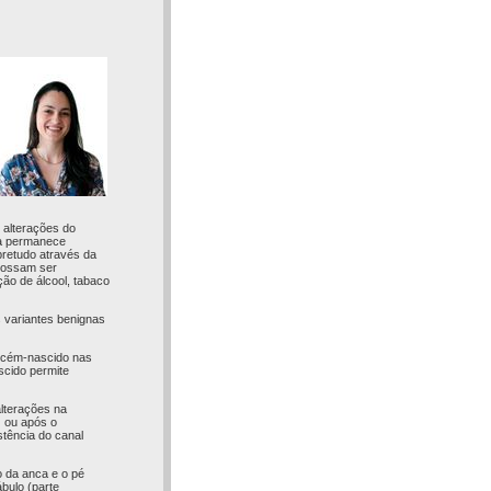
 alterações do
sa permanece
bretudo através da
 possam ser
ção de álcool, tabaco
 variantes benignas
recém-nascido nas
scido permite
lterações na
z ou após o
stência do canal
 da anca e o pé
bulo (parte