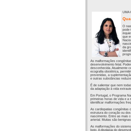
UMA 
Qua
O nas
pode 
inqui
que e
Nacio
nasci
da gr
ident
progn
As malformações congénitas 
desenvolvimento fetal. Pode
desconhecida. Atualmente c
ecografia obstétrica, permi
prevenidas, a suplementação 
e outras substâncias reduze
É de salientar que nem tod
da adaptação à vida extraute
Em Portugal, o Programa Nac
primeiras horas de vida e a
identificar malformações fre
As cardiopatias congénitas
estrutura do coração ou do
nascimento. Entre as mais c
arterial. Muitas são benign
As malformações do sistema
boto. A displasia do desenv