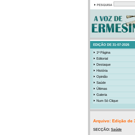
EDIÇÃO DE 31-07-2026
1ª Página
Editorial
Destaque
História
Opinião
Saúde
Últimas
Galeria
Num Só Clique
Arquivo: Edição de 
SECÇÃO:
Saúde