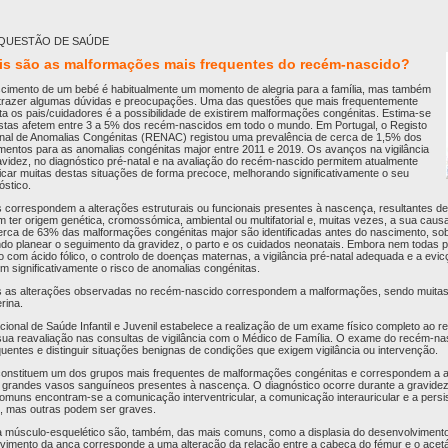
QUESTÃO DE SAÚDE
is são as malformações mais frequentes do recém-nascido?
cimento de um bebé é habitualmente um momento de alegria para a família, mas também
trazer algumas dúvidas e preocupações. Uma das questões que mais frequentemente
eta os pais/cuidadores é a possibilidade de existirem malformações congénitas. Estima-se
stas afetem entre 3 a 5% dos recém-nascidos em todo o mundo. Em Portugal, o Registo
nal de Anomalias Congénitas (RENAC) registou uma prevalência de cerca de 1,5% dos
mentos para as anomalias congénitas major entre 2011 e 2019. Os avanços na vigilância
avidez, no diagnóstico pré-natal e na avaliação do recém-nascido permitem atualmente
ificar muitas destas situações de forma precoce, melhorando significativamente o seu
óstico.
correspondem a alterações estruturais ou funcionais presentes à nascença, resultantes de
m ter origem genética, cromossómica, ambiental ou multifatorial e, muitas vezes, a sua cau
erca de 63% das malformações congénitas major são identificadas antes do nascimento, so
tindo planear o seguimento da gravidez, o parto e os cuidados neonatais. Embora nem todas
com ácido fólico, o controlo de doenças maternas, a vigilância pré-natal adequada e a evic
m significativamente o risco de anomalias congénitas.
as as alterações observadas no recém-nascido correspondem a malformações, sendo muitas
rina.
ional de Saúde Infantil e Juvenil estabelece a realização de um exame físico completo ao 
 sua reavaliação nas consultas de vigilância com o Médico de Família. O exame do recém-na
quentes e distinguir situações benignas de condições que exigem vigilância ou intervenção.
 constituem um dos grupos mais frequentes de malformações congénitas e correspondem a a
s grandes vasos sanguíneos presentes à nascença. O diagnóstico ocorre durante a gravide
omuns encontram-se a comunicação interventricular, a comunicação interauricular e a persi
as, mas outras podem ser graves.
 músculo-esquelético são, também, das mais comuns, como a displasia do desenvolvimento
olvimento da anca corresponde a uma alteração da relação entre a cabeça do fémur e o acetá