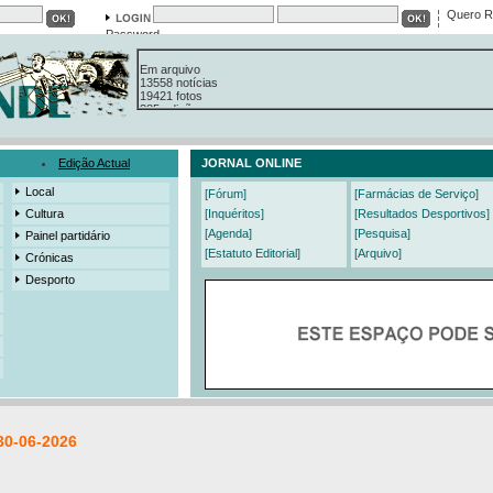
Quero R
Password
Em arquivo
13558 notícias
19421 fotos
385 edições
3206 mensagens
525 registos
Edição Actual
JORNAL ONLINE
Local
[Fórum]
[Farmácias de Serviço]
Cultura
[Inquéritos]
[Resultados Desportivos]
[Agenda]
[Pesquisa]
Painel partidário
[Estatuto Editorial]
[Arquivo]
Crónicas
Desporto
30-06-2026