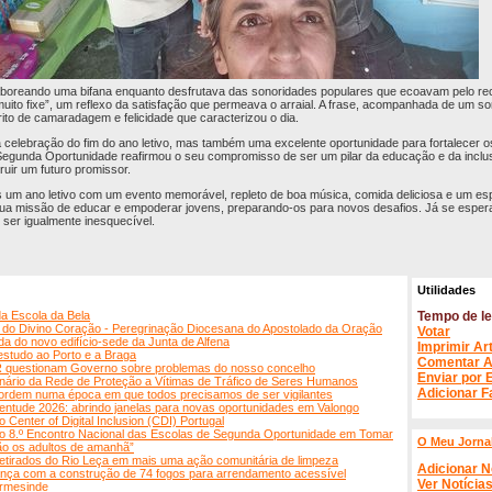
boreando uma bifana enquanto desfrutava das sonoridades populares que ecoavam pelo recin
muito fixe”, um reflexo da satisfação que permeava o arraial. A frase, acompanhada de um sor
írito de camaradagem e felicidade que caracterizou o dia.
a celebração do fim do ano letivo, mas também uma excelente oportunidade para fortalecer 
 Segunda Oportunidade reafirmou o seu compromisso de ser um pilar da educação e da incl
ruir um futuro promissor.
um ano letivo com um evento memorável, repleto de boa música, comida deliciosa e um espí
sua missão de educar e empoderar jovens, preparando-os para novos desafios. Já se esper
 ser igualmente inesquecível.
Utilidades
da Escola da Bela
Tempo de le
a do Divino Coração - Peregrinação Diocesana do Apostolado da Oração
Votar
 do novo edifício-sede da Junta de Alfena
Imprimir Ar
estudo ao Porto e a Braga
Comentar A
 questionam Governo sobre problemas do nosso concelho
Enviar por 
nário da Rede de Proteção a Vítimas de Tráfico de Seres Humanos
Adicionar F
 ordem numa época em que todos precisamos de ser vigilantes
ntude 2026: abrindo janelas para novas oportunidades em Valongo
Center of Digital Inclusion (CDI) Portugal
 8.º Encontro Nacional das Escolas de Segunda Oportunidade em Tomar
O Meu Jorna
ão os adultos de amanhã”
retirados do Rio Leça em mais uma ação comunitária de limpeza
Adicionar N
ança com a construção de 74 fogos para arrendamento acessível
Ver Notícia
Ermesinde