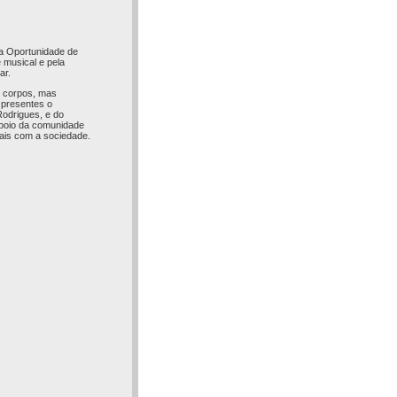
nda Oportunidade de
 musical e pela
ar.
s corpos, mas
 presentes o
Rodrigues, e do
apoio da comunidade
ais com a sociedade.