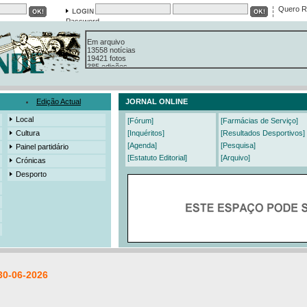
Quero R
Password
Em arquivo
13558 notícias
19421 fotos
385 edições
3206 mensagens
525 registos
Edição Actual
JORNAL ONLINE
Local
[Fórum]
[Farmácias de Serviço]
Cultura
[Inquéritos]
[Resultados Desportivos]
[Agenda]
[Pesquisa]
Painel partidário
[Estatuto Editorial]
[Arquivo]
Crónicas
Desporto
30-06-2026