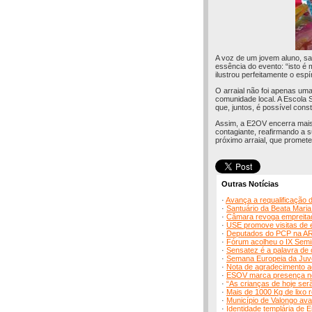
A voz de um jovem aluno, sa
essência do evento: “isto é 
ilustrou perfeitamente o esp
O arraial não foi apenas um
comunidade local. A Escola
que, juntos, é possível const
Assim, a E2OV encerra mais 
contagiante, reafirmando a 
próximo arraial, que promete
Outras Notícias
·
Avança a requalificação 
·
Santuário da Beata Mari
·
Câmara revoga empreitada
·
USE promove visitas de 
·
Deputados do PCP na AR
·
Fórum acolheu o IX Semi
·
Sensatez é a palavra de
·
Semana Europeia da Juve
·
Nota de agradecimento ao 
·
ESOV marca presença no
·
“As crianças de hoje ser
·
Mais de 1000 Kg de lixo 
·
Município de Valongo av
·
Identidade templária de 