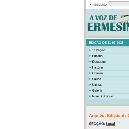
EDIÇÃO DE 31-07-2026
1ª Página
Editorial
Destaque
História
Opinião
Saúde
Últimas
Galeria
Num Só Clique
Arquivo: Edição de 
SECÇÃO:
Local