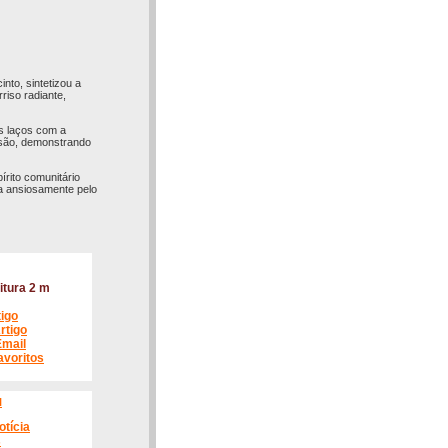
to, sintetizou a
riso radiante,
os laços com a
usão, demonstrando
rito comunitário
a ansiosamente pelo
itura 2 m
tigo
rtigo
Email
avoritos
l
otícia
s