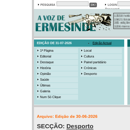
Password
Em arquivo
13558 notí
19421 foto
385 ediçõe
3206 mens
525 registo
EDIÇÃO DE 31-07-2026
Edição Actual
1ª Página
Local
Editorial
Cultura
Destaque
Painel partidário
História
Crónicas
Opinião
Desporto
Saúde
Últimas
Galeria
Num Só Clique
Arquivo: Edição de 30-06-2026
SECÇÃO:
Desporto