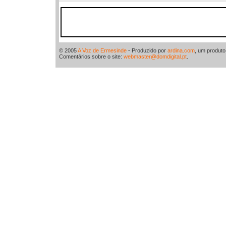
© 2005
A Voz de Ermesinde
- Produzido por
ardina.com
, um produt
Comentários sobre o site:
webmaster@domdigital.pt
.