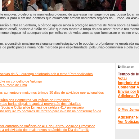
nte emotiva, o celebrante manifestou o desejo de que essa mensagem de paz possa tocar, 
ribuir para o fim dos conflitos que atualmente afetam diferentes regiões da Europa, da Ásia e
ação a Nossa Senhora, o pároco apelou ainda à proteção maternal de Maria sobre as famíli
idade cristã, pedindo à “Mãe do Céu” que nos mostre a força do seu amor: “com o teu manto
ento singular foi acompanhado por milhares de velas acesas que iluminaram o recinto envol
ssim, a constituir uma impressionante manifestação de fé popular, profundamente enraizada na 
 de participantes numa noite marcada pela espiritualidade, pela união comunitária e pela e
Utilidades
scolas de S. Lourenço celebrado sob o tema “Personalidades
Tempo de le
Votar
ivil no concelho de Valongo
Imprimir Ar
ral a Ponte de Lima
Comentar A
Enviar por 
 aumentou e muito nos últimos 30 dias de atividade operacional dos
Adicionar F
rsário dos Bombeiros Voluntários de Ermesinde
das burlas digitais e apela à prevenção dos cidadãos
ocial e Cultural de Ermesinde celebra 41.º aniversário
O Meu Jorna
to adquire 25 hectares de terreno para investir na conservação da
Adicionar N
Ver Notícia
 foi lembrado na valência de ATL do Centro Social de Ermesinde
u a criatividade dos mais novos no âmbito do Dia da Família