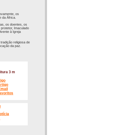
novamente, os
 da África.
as, os doentes, os
 protetor, Imaculado
vente à Igreja
tradição religiosa de
vocação da paz.
itura 3 m
tigo
rtigo
Email
avoritos
l
otícia
s