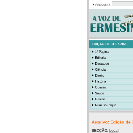
EDIÇÃO DE 31-07-2026
1ª Página
Editorial
Destaque
Ciência
Direito
História
Opinião
Saúde
Galeria
Num Só Clique
Arquivo: Edição de 
SECÇÃO:
Local