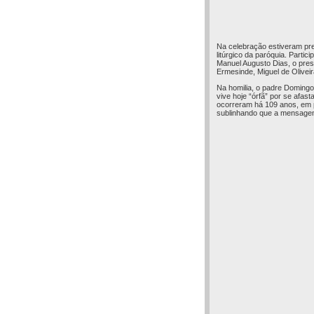
Na celebração estiveram pres
litúrgico da paróquia. Parti
Manuel Augusto Dias, o pres
Ermesinde, Miguel de Oliveir
Na homilia, o padre Domingo
vive hoje “órfã” por se afa
ocorreram há 109 anos, em p
sublinhando que a mensagem