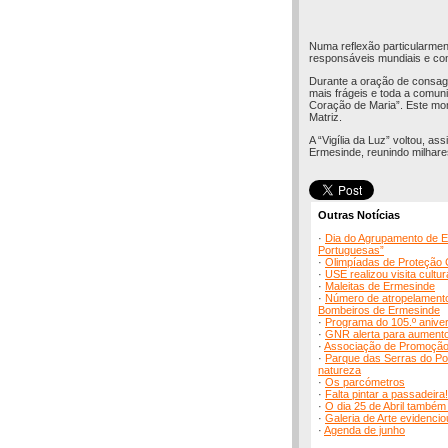
Numa reflexão particularme
responsáveis mundiais e cont
Durante a oração de consagr
mais frágeis e toda a comun
Coração de Maria”. Este mom
Matriz.
A “Vigília da Luz” voltou, a
Ermesinde, reunindo milhares
Outras Notícias
·
Dia do Agrupamento de E
Portuguesas”
·
Olimpíadas de Proteção C
·
USE realizou visita cultu
·
Maleitas de Ermesinde
·
Número de atropelamentos
Bombeiros de Ermesinde
·
Programa do 105.º anive
·
GNR alerta para aumento 
·
Associação de Promoção S
·
Parque das Serras do Por
natureza
·
Os parcómetros
·
Falta pintar a passadeira!
·
O dia 25 de Abril também
·
Galeria de Arte evidencio
·
Agenda de junho