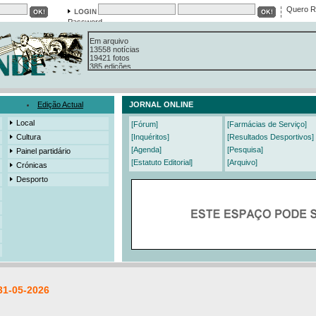
Quero R
Password
Em arquivo
13558 notícias
19421 fotos
385 edições
3206 mensagens
525 registos
Edição Actual
JORNAL ONLINE
Local
[Fórum]
[Farmácias de Serviço]
Cultura
[Inquéritos]
[Resultados Desportivos]
[Agenda]
[Pesquisa]
Painel partidário
[Estatuto Editorial]
[Arquivo]
Crónicas
Desporto
31-05-2026