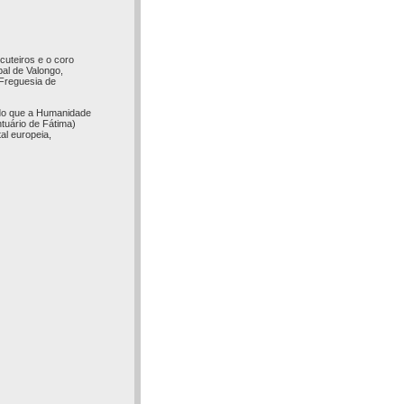
cuteiros e o coro
pal de Valongo,
 Freguesia de
ando que a Humanidade
tuário de Fátima)
al europeia,