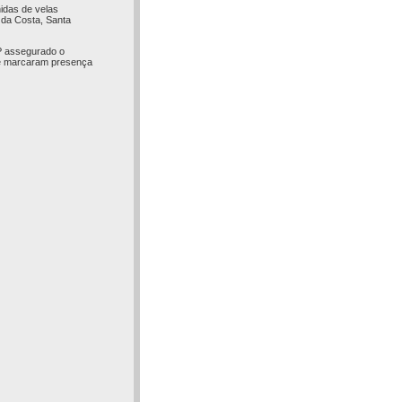
idas de velas
 da Costa, Santa
P assegurado o
de marcaram presença