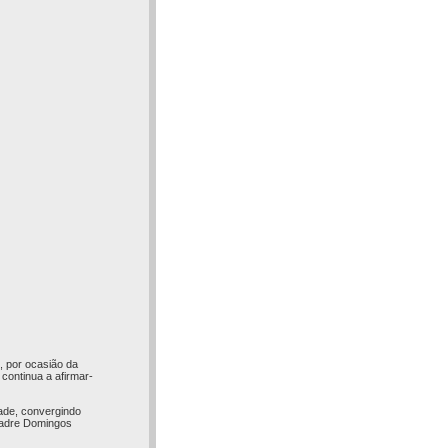
, por ocasião da
continua a afirmar-
dade, convergindo
 Padre Domingos