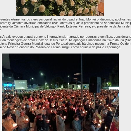
entes elementos do clero paroquial, incluindo o padre João Monteiro, diáconos, acólitos, es
ciparam igualmente diversas entidades civis, entre as quais o presidente da Assembleia Munici
idente da Câmara Municipal de Valongo, Paulo Esteves Ferreira, e o presidente da Junta de
a.
s Areais evocou o atual contexto internacional, marcado por guerras e conflitos, consider
star da mensagem de amor e paz de Jesus Cristo. As aparições marianas na Cova da Iria (San
lena Primeira Guerra Mundial, quando Portugal combatia há cinco meses na Frente Ocident
 de Nossa Senhora do Rosário de Fátima surgiu como anúncio de paz e esperança.