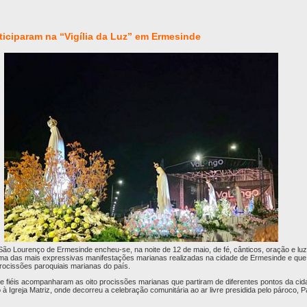
rticiparam na “Vigília da Luz” em Ermesinde
São Lourenço de Ermesinde encheu-se, na noite de 12 de maio, de fé, cânticos, oração e luz
, uma das mais expressivas manifestações marianas realizadas na cidade de Ermesinde e que 
ocissões paroquiais marianas do país.
 de fiéis acompanharam as oito procissões marianas que partiram de diferentes pontos da ci
ro à Igreja Matriz, onde decorreu a celebração comunitária ao ar livre presidida pelo pároco,