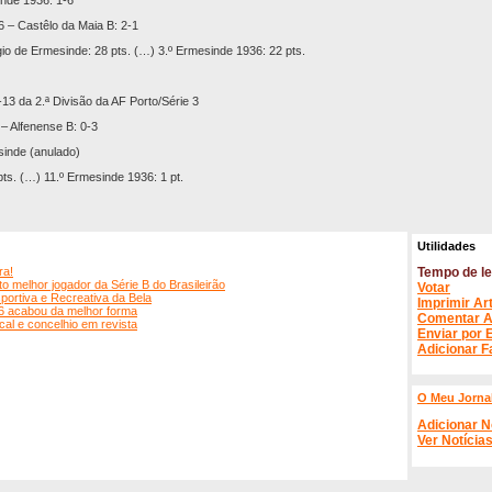
inde 1936: 1-6
6 – Castêlo da Maia B: 2-1
gio de Ermesinde: 28 pts. (…) 3.º Ermesinde 1936: 22 pts.
13 da 2.ª Divisão da AF Porto/Série 3
– Alfenense B: 0-3
sinde (anulado)
 pts. (…) 11.º Ermesinde 1936: 1 pt.
Utilidades
ra!
Tempo de le
o melhor jogador da Série B do Brasileirão
Votar
ortiva e Recreativa da Bela
Imprimir Ar
6 acabou da melhor forma
Comentar A
cal e concelhio em revista
Enviar por 
Adicionar F
O Meu Jorna
Adicionar N
Ver Notícia