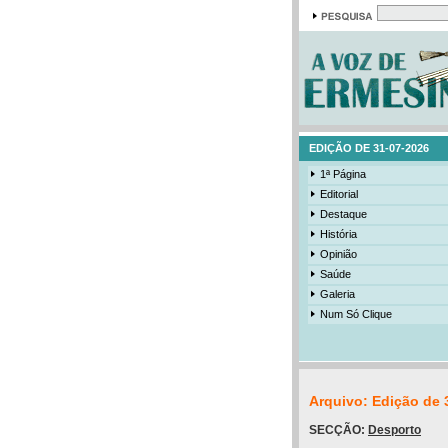
EDIÇÃO DE 31-07-2026
1ª Página
Editorial
Destaque
História
Opinião
Saúde
Galeria
Num Só Clique
Arquivo: Edição de 
SECÇÃO:
Desporto