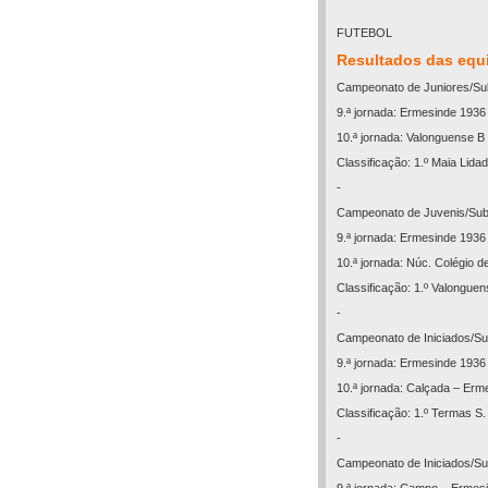
FUTEBOL
Resultados das equ
Campeonato de Juniores/Sub-
9.ª jornada: Ermesinde 1936 –
10.ª jornada: Valonguense B
Classificação: 1.º Maia Lida
-
Campeonato de Juvenis/Sub-1
9.ª jornada: Ermesinde 1936 –
10.ª jornada: Núc. Colégio 
Classificação: 1.º Valonguen
-
Campeonato de Iniciados/Sub
9.ª jornada: Ermesinde 1936 
10.ª jornada: Calçada – Erm
Classificação: 1.º Termas S.
-
Campeonato de Iniciados/Sub