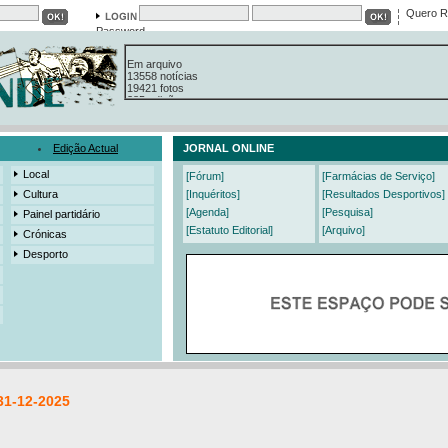
Quero R
Password
Em arquivo
13558 notícias
19421 fotos
385 edições
3206 mensagens
525 registos
Edição Actual
JORNAL ONLINE
Local
[Fórum]
[Farmácias de Serviço]
Cultura
[Inquéritos]
[Resultados Desportivos]
[Agenda]
[Pesquisa]
Painel partidário
[Estatuto Editorial]
[Arquivo]
Crónicas
Desporto
31-12-2025