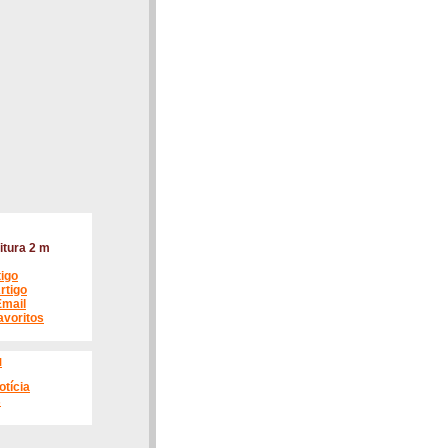
itura 2 m
tigo
rtigo
Email
avoritos
l
otícia
s