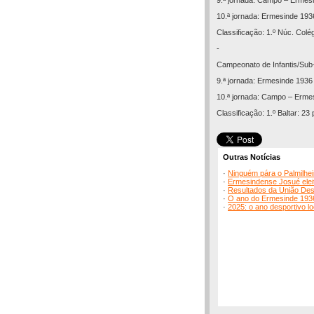
9.ª jornada: Campo – Ermes
10.ª jornada: Ermesinde 193
Classificação: 1.º Núc. Colé
-
Campeonato de Infantis/Sub-
9.ª jornada: Ermesinde 1936 
10.ª jornada: Campo – Erme
Classificação: 1.º Baltar: 23
Outras Notícias
·
Ninguém pára o Palmilhei
·
Ermesindense Josué eleit
·
Resultados da União Desp
·
O ano do Ermesinde 193
·
2025: o ano desportivo lo