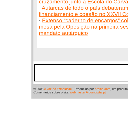
cruzamento junto à Escola do Carv
·
Autarcas de todo o país debatera
financiamento e coesão no XXVII 
·
Extenso “caderno de encargos” c
mesa pela Oposição na primeira se
mandato autárquico
© 2005
A Voz de Ermesinde
- Produzido por
ardina.com
, um produt
Comentários sobre o site:
webmaster@domdigital.pt
.