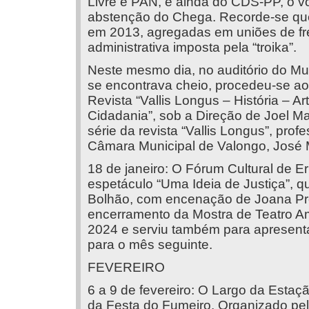
Livre e PAN, e ainda do CDS-PP, o vot
abstenção do Chega. Recorde-se que
em 2013, agregadas em uniões de fre
administrativa imposta pela “troika”.
Neste mesmo dia, no auditório do Mu
se encontrava cheio, procedeu-se ao 
Revista “Vallis Longus – História – Ar
Cidadania”, sob a Direção de Joel Ma
série da revista “Vallis Longus”, prof
Câmara Municipal de Valongo, José 
18 de janeiro: O Fórum Cultural de 
espetáculo “Uma Ideia de Justiça”, q
Bolhão, com encenação de Joana Pro
encerramento da Mostra de Teatro 
2024 e serviu também para apresentar
para o mês seguinte.
FEVEREIRO
6 a 9 de fevereiro: O Largo da Estaç
da Festa do Fumeiro. Organizado pe