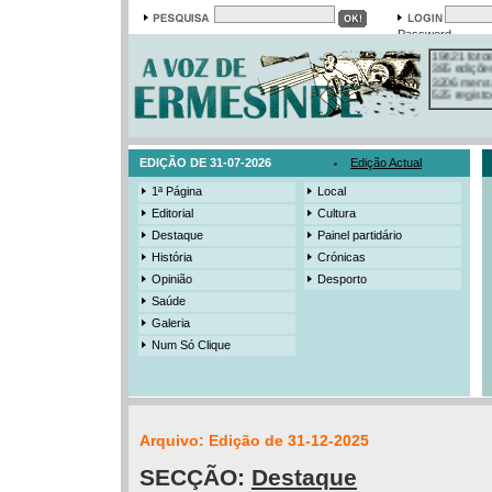
Em arquivo
13558 notí
19421 foto
Password
385 ediçõe
3206 mens
525 registo
EDIÇÃO DE 31-07-2026
Edição Actual
1ª Página
Local
Editorial
Cultura
Destaque
Painel partidário
História
Crónicas
Opinião
Desporto
Saúde
Galeria
Num Só Clique
Arquivo: Edição de 31-12-2025
SECÇÃO:
Destaque