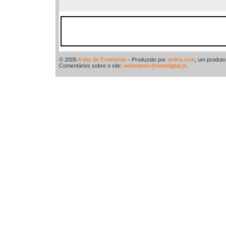
© 2005
A Voz de Ermesinde
- Produzido por
ardina.com
, um produt
Comentários sobre o site:
webmaster@domdigital.pt
.