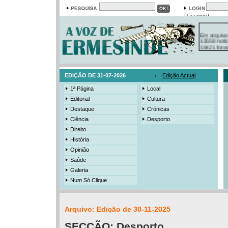
Password
Em arquivo
13558 notí
19421 foto
385 ediçõe
3206 mens
525 registo
EDIÇÃO DE 31-07-2026
Edição Actual
1ª Página
Local
Editorial
Cultura
Destaque
Crónicas
Ciência
Desporto
Direito
História
Opinião
Saúde
Galeria
Num Só Clique
Arquivo: Edição de 30-11-2025
SECÇÃO:
Desporto