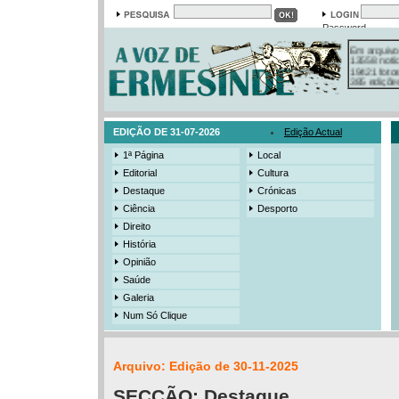
Password
Em arquivo
13558 notí
19421 foto
385 ediçõe
3206 mens
525 registo
EDIÇÃO DE 31-07-2026
Edição Actual
1ª Página
Local
Editorial
Cultura
Destaque
Crónicas
Ciência
Desporto
Direito
História
Opinião
Saúde
Galeria
Num Só Clique
Arquivo: Edição de 30-11-2025
SECÇÃO:
Destaque