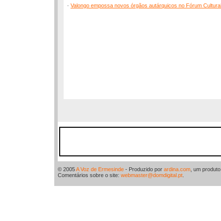
·
Valongo empossa novos órgãos autárquicos no Fórum Cultura
© 2005
A Voz de Ermesinde
- Produzido por
ardina.com
, um produt
Comentários sobre o site:
webmaster@domdigital.pt
.