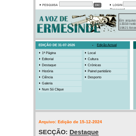
Password
Em arquivo
13558 notí
19421 foto
385 ediçõe
3206 mens
525 registo
EDIÇÃO DE 31-07-2026
Edição Actual
1ª Página
Local
Editorial
Cultura
Destaque
Crónicas
História
Painel partidário
Ciência
Desporto
Galeria
Num Só Clique
Arquivo: Edição de 15-12-2024
SECÇÃO:
Destaque