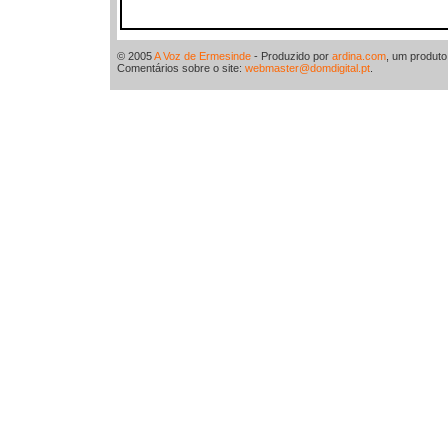
© 2005
A Voz de Ermesinde
- Produzido por
ardina.com
, um produt
Comentários sobre o site:
webmaster@domdigital.pt
.