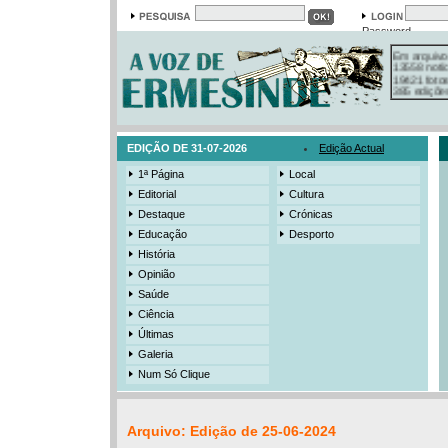
Password
Em arquivo
13558 notí
19421 foto
385 ediçõe
3206 mens
525 registo
EDIÇÃO DE 31-07-2026
Edição Actual
1ª Página
Local
Editorial
Cultura
Destaque
Crónicas
Educação
Desporto
História
Opinião
Saúde
Ciência
Últimas
Galeria
Num Só Clique
Arquivo: Edição de 25-06-2024