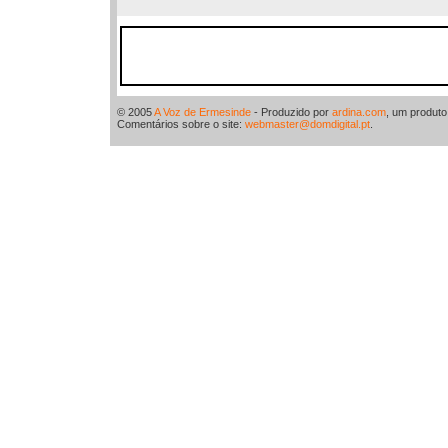
© 2005
A Voz de Ermesinde
- Produzido por
ardina.com
, um produt
Comentários sobre o site:
webmaster@domdigital.pt
.