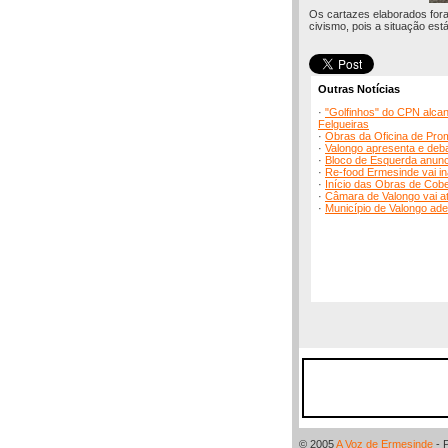
Os cartazes elaborados fora
civismo, pois a situação está
Outras Notícias
·
"Golfinhos" do CPN alcan
Felgueiras
·
Obras da Oficina de Pro
·
Valongo apresenta e deb
·
Bloco de Esquerda anunc
·
Re-food Ermesinde vai in
·
Início das Obras de Cob
·
Câmara de Valongo vai at
·
Município de Valongo ad
© 2005
A Voz de Ermesinde
- 