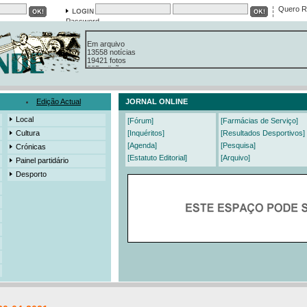
Quero R
Password
Em arquivo
13558 notícias
19421 fotos
385 edições
3206 mensagens
525 registos
Edição Actual
JORNAL ONLINE
Local
[Fórum]
[Farmácias de Serviço]
Cultura
[Inquéritos]
[Resultados Desportivos]
[Agenda]
[Pesquisa]
Crónicas
[Estatuto Editorial]
[Arquivo]
Painel partidário
Desporto