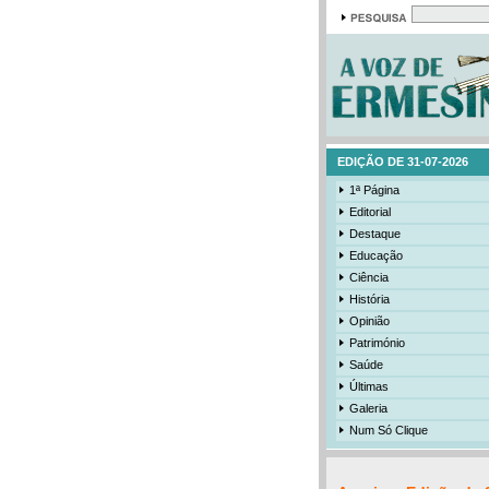
EDIÇÃO DE 31-07-2026
1ª Página
Editorial
Destaque
Educação
Ciência
História
Opinião
Património
Saúde
Últimas
Galeria
Num Só Clique