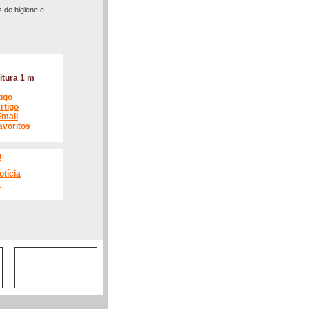
 de higiene e
itura 1 m
tigo
rtigo
Email
avoritos
l
otícia
s