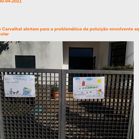
30-04-2021
 Carvalhal alertam para a problemática da poluição envolvente a
olar