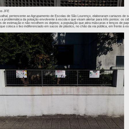
os JFE
alhal, pertencente ao Agrupamento de Escolas de São Lourenço, elaboraram cartazes de se
 a problemática da poluição envolvente à escola e que visam alertar para três pontos: os ci
de estimação e não recolhem os dejetos; a população que atira máscaras e lenços de pape
que coloca o lixo indiferenciado em sacos de plástico, no chão da via pública, em frente à es