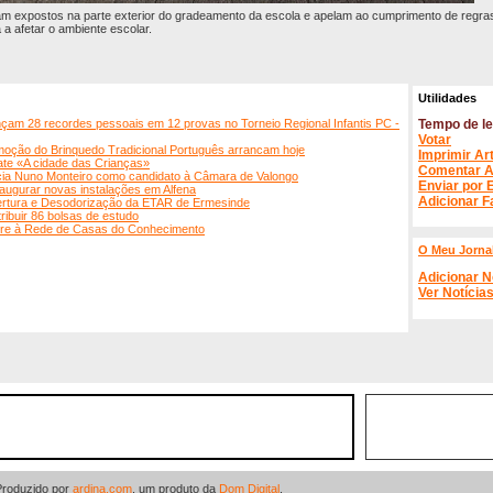
m expostos na parte exterior do gradeamento da escola e apelam ao cumprimento de regras
 a afetar o ambiente escolar.
Utilidades
çam 28 recordes pessoais em 12 provas no Torneio Regional Infantis PC -
Tempo de le
Votar
moção do Brinquedo Tradicional Português arrancam hoje
Imprimir Ar
ate «A cidade das Crianças»
Comentar A
ia Nuno Monteiro como candidato à Câmara de Valongo
Enviar por 
augurar novas instalações em Alfena
Adicionar F
ertura e Desodorização da ETAR de Ermesinde
ribuir 86 bolsas de estudo
ere à Rede de Casas do Conhecimento
O Meu Jorna
Adicionar N
Ver Notícia
Produzido por
ardina.com
, um produto da
Dom Digital
.