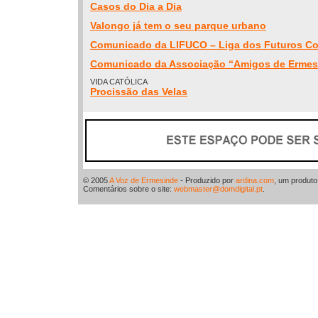
Casos do Dia a Dia
Valongo já tem o seu parque urbano
Comunicado da LIFUCO – Liga dos Futuros C
Comunicado da Associação “Amigos de Ermes
VIDA CATÓLICA
Procissão das Velas
© 2005
A Voz de Ermesinde
- Produzido por
ardina.com
, um produt
Comentários sobre o site:
webmaster@domdigital.pt
.