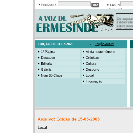
Password
Em arquivo
13558 notí
19421 foto
385 ediçõe
3206 mens
525 registo
EDIÇÃO DE 31-07-2026
Edição Actual
1ª Página
Ainda neste número
Destaque
Crónicas
Editorial
Cultura
Galeria
Desporto
Num Só Clique
Local
Informação
Arquivo: Edição de 15-05-2005
Local