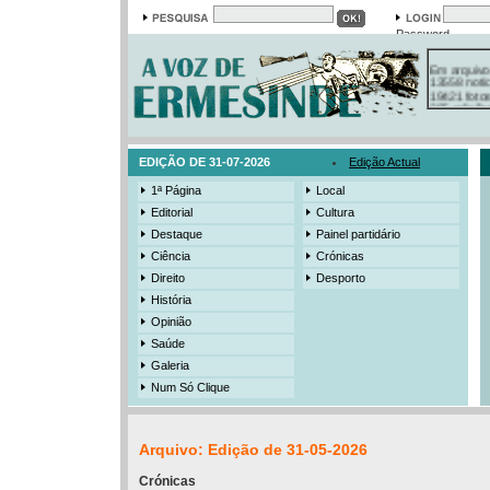
Password
Em arquivo
13558 notí
19421 foto
385 ediçõe
3206 mens
525 registo
EDIÇÃO DE 31-07-2026
Edição Actual
1ª Página
Local
Editorial
Cultura
Destaque
Painel partidário
Ciência
Crónicas
Direito
Desporto
História
Opinião
Saúde
Galeria
Num Só Clique
Arquivo: Edição de 31-05-2026
Crónicas