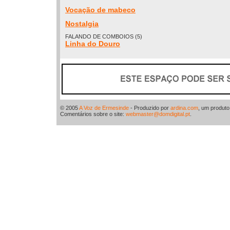
Vocação de mabeco
Nostalgia
FALANDO DE COMBOIOS (5)
Linha do Douro
© 2005
A Voz de Ermesinde
- Produzido por
ardina.com
, um produt
Comentários sobre o site:
webmaster@domdigital.pt
.