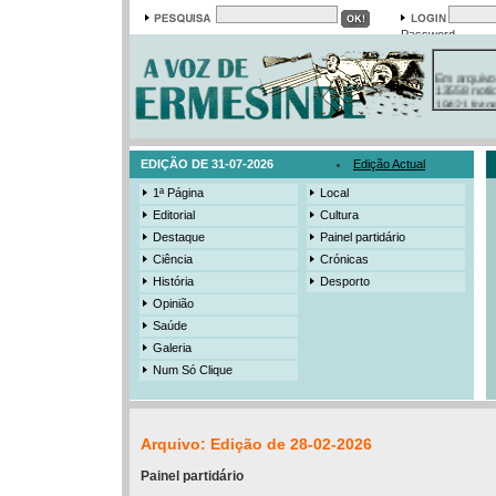
Password
Em arquivo
13558 notí
19421 foto
385 ediçõe
3206 mens
525 registo
EDIÇÃO DE 31-07-2026
Edição Actual
1ª Página
Local
Editorial
Cultura
Destaque
Painel partidário
Ciência
Crónicas
História
Desporto
Opinião
Saúde
Galeria
Num Só Clique
Arquivo: Edição de 28-02-2026
Painel partidário