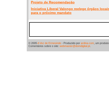
Projeto de Recomendação
Iniciativa Liberal Valongo reelege órgãos locais
para o próximo mandato
© 2005
A Voz de Ermesinde
- Produzido por
ardina.com
, um produt
Comentários sobre o site:
webmaster@domdigital.pt
.