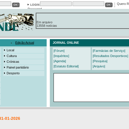
Quero R
Password
Em arquivo
13558 notícias
19421 fotos
385 edições
3206 mensagens
525 registos
Edição Actual
JORNAL ONLINE
Local
[Fórum]
[Farmácias de Serviço]
Cultura
[Inquéritos]
[Resultados Desportivos]
[Agenda]
[Pesquisa]
Crónicas
[Estatuto Editorial]
[Arquivo]
Painel partidário
Desporto
31-01-2026