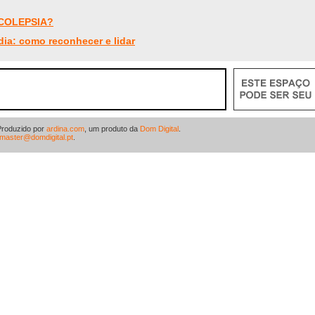
RCOLEPSIA?
dia: como reconhecer e lidar
Produzido por
ardina.com
, um produto da
Dom Digital
.
master@domdigital.pt
.