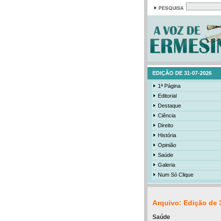
EDIÇÃO DE 31-07-2026
1ª Página
Editorial
Destaque
Ciência
Direito
História
Opinião
Saúde
Galeria
Num Só Clique
Arquivo: Edição de 
Saúde