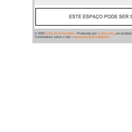
© 2005
A Voz de Ermesinde
- Produzido por
ardina.com
, um produt
Comentários sobre o site:
webmaster@domdigital.pt
.