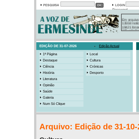
Password
Em arquivo
13558 notí
19421 foto
385 ediçõe
3206 mens
525 registo
EDIÇÃO DE 31-07-2026
Edição Actual
1ª Página
Local
Destaque
Cultura
Ciência
Crónicas
História
Desporto
Literatura
Opinião
Saúde
Galeria
Num Só Clique
Arquivo: Edição de 31-10-