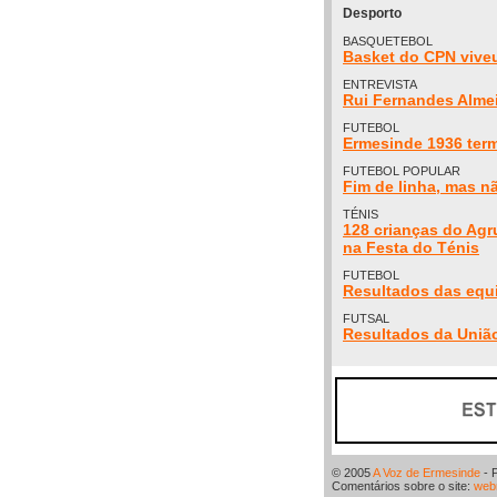
Desporto
BASQUETEBOL
Basket do CPN vive
ENTREVISTA
Rui Fernandes Alme
FUTEBOL
Ermesinde 1936 ter
FUTEBOL POPULAR
Fim de linha, mas n
TÉNIS
128 crianças do Agr
na Festa do Ténis
FUTEBOL
Resultados das equ
FUTSAL
Resultados da União
© 2005
A Voz de Ermesinde
- 
Comentários sobre o site:
web