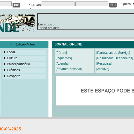
Quero R
Password
Em arquivo
13558 notícias
19421 fotos
385 edições
3206 mensagens
525 registos
Edição Actual
JORNAL ONLINE
Local
[Fórum]
[Farmácias de Serviço]
Cultura
[Inquéritos]
[Resultados Desportivos]
[Agenda]
[Pesquisa]
Painel partidário
[Estatuto Editorial]
[Arquivo]
Crónicas
Desporto
30-06-2025