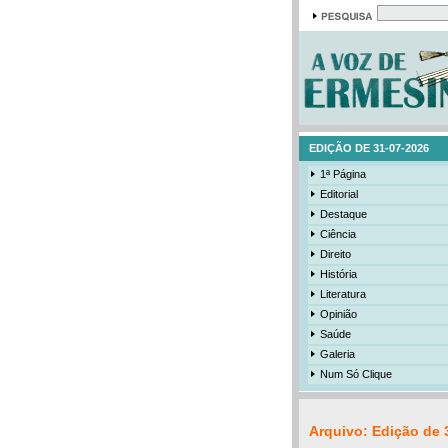
EDIÇÃO DE 31-07-2026
1ª Página
Editorial
Destaque
Ciência
Direito
História
Literatura
Opinião
Saúde
Galeria
Num Só Clique
Arquivo: Edição de 