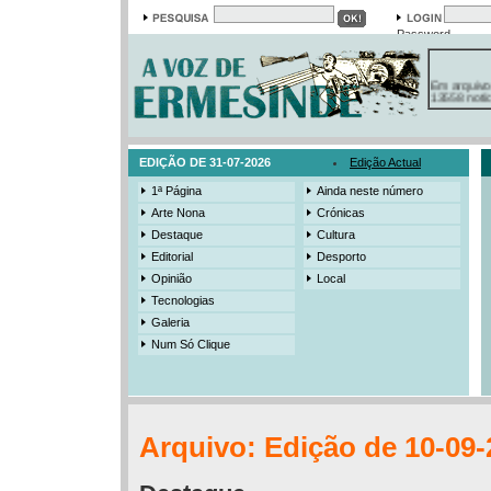
Password
Em arquivo
13558 notí
19421 foto
385 ediçõe
3206 mens
525 registo
EDIÇÃO DE 31-07-2026
Edição Actual
1ª Página
Ainda neste número
Arte Nona
Crónicas
Destaque
Cultura
Editorial
Desporto
Opinião
Local
Tecnologias
Galeria
Num Só Clique
Arquivo: Edição de 10-09-