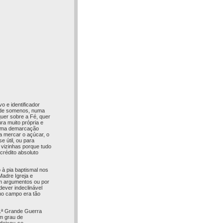
o e identificador
ra de somenos, numa
quer sobre a Fé, quer
ra muito própria e
a uma demarcação
a mercar o açúcar, o
e útil, ou para
 vizinhas porque tudo
crédito absoluto
 à pia baptismal nos
adre Igreja e
em argumentos ou por
ever indeclinável
no campo era tão
 1ª Grande Guerra
m grau de