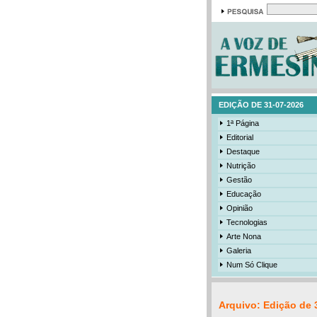
EDIÇÃO DE 31-07-2026
1ª Página
Editorial
Destaque
Nutrição
Gestão
Educação
Opinião
Tecnologias
Arte Nona
Galeria
Num Só Clique
Arquivo: Edição de 