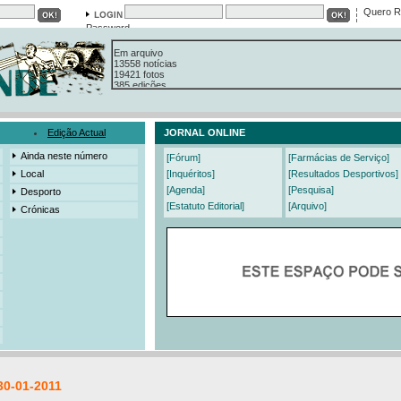
Quero R
Password
Em arquivo
13558 notícias
19421 fotos
385 edições
3206 mensagens
525 registos
Edição Actual
JORNAL ONLINE
Ainda neste número
[Fórum]
[Farmácias de Serviço]
Local
[Inquéritos]
[Resultados Desportivos]
[Agenda]
[Pesquisa]
Desporto
[Estatuto Editorial]
[Arquivo]
Crónicas
30-01-2011