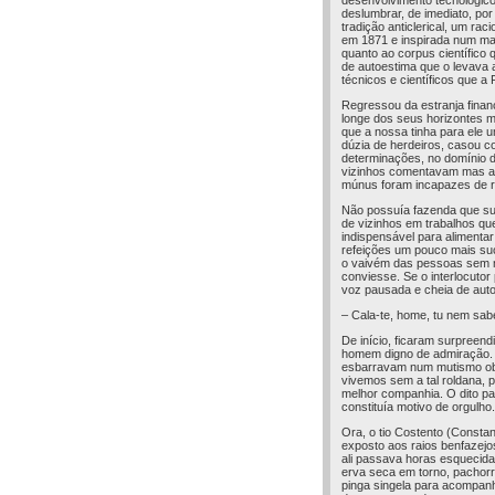
desenvolvimento tecnológico
deslumbrar, de imediato, po
tradição anticlerical, um ra
em 1871 e inspirada num mar
quanto ao corpus científico 
de autoestima que o levava a
técnicos e científicos que 
Regressou da estranja finan
longe dos seus horizontes ma
que a nossa tinha para ele u
dúzia de herdeiros, casou c
determinações, no domínio d
vizinhos comentavam mas abs
múnus foram incapazes de r
Não possuía fazenda que su
de vizinhos em trabalhos que
indispensável para alimentar
refeições um pouco mais suc
o vaivém das pessoas sem mo
conviesse. Se o interlocuto
voz pausada e cheia de auto
– Cala-te, home, tu nem sab
De início, ficaram surpreend
homem digno de admiração. N
esbarravam num mutismo obst
vivemos sem a tal roldana,
melhor companhia. O dito p
constituía motivo de orgulho.
Ora, o tio Costento (Constan
exposto aos raios benfazejo
ali passava horas esquecida
erva seca em torno, pachorr
pinga singela para acompanh