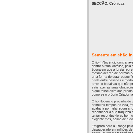
SECÇÃO:
Crónicas
Semente em chão inf
O tio (I)Nocêncio contrariava
dentre o ritual católico, p
época em que a Igreja repre
mesmo acerca de normas conc
uma forma de estar específ
nítida entre pessoas e modo
arroz, o bacalhau que não pr
satisfazer as suas obrigaç
o que fosse além das precisõ
como se o próprio Criador f
O tio Nocêncio provinha de 
primeiros tempos de vida, f
acabaria por nela repousar 
reconhecer a sua fraqueza e
tentar reconduzi-lo ao bom 
exigente mas, acima de tud
Emigrara para a França pelo
depauperado em milhões de 