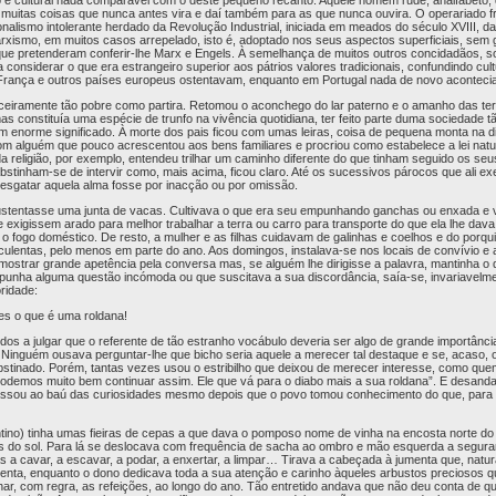
 e cultural nada comparável com o deste pequeno recanto. Aquele homem rude, analfabeto,
r muitas coisas que nunca antes vira e daí também para as que nunca ouvira. O operariado
cionalismo intolerante herdado da Revolução Industrial, iniciada em meados do século XVIII, 
xismo, em muitos casos arrepelado, isto é, adoptado nos seus aspectos superficiais, sem 
que pretenderam conferir-lhe Marx e Engels. À semelhança de muitos outros concidadãos, sof
 considerar o que era estrangeiro superior aos pátrios valores tradicionais, confundindo c
a França e outros países europeus ostentavam, enquanto em Portugal nada de novo acontecia
ceiramente tão pobre como partira. Retomou o aconchego do lar paterno e o amanho das terr
s constituía uma espécie de trunfo na vivência quotidiana, ter feito parte duma sociedade t
m enorme significado. À morte dos pais ficou com umas leiras, coisa de pequena monta na di
om alguém que pouco acrescentou aos bens familiares e procriou como estabelece a lei natu
a religião, por exemplo, entendeu trilhar um caminho diferente do que tinham seguido os se
tinham-se de intervir como, mais acima, ficou claro. Até os sucessivos párocos que ali e
esgatar aquela alma fosse por inacção ou por omissão.
stentasse uma junta de vacas. Cultivava o que era seu empunhando ganchas ou enxada e 
 exigissem arado para melhor trabalhar a terra ou carro para transporte do que ela lhe dava
 o fogo doméstico. De resto, a mulher e as filhas cuidavam de galinhas e coelhos e do porqu
ulentas, pelo menos em parte do ano. Aos domingos, instalava-se nos locais de convívio e a
strar grande apetência pela conversa mas, se alguém lhe dirigisse a palavra, mantinha o d
r punha alguma questão incómoda ou que suscitava a sua discordância, saía-se, invariavelm
ridade:
es o que é uma roldana!
idos a julgar que o referente de tão estranho vocábulo deveria ser algo de grande importânc
inguém ousava perguntar-lhe que bicho seria aquele a merecer tal destaque e se, acaso, o 
inado. Porém, tantas vezes usou o estribilho que deixou de merecer interesse, como quem 
 podemos muito bem continuar assim. Ele que vá para o diabo mais a sua roldana”. E desa
assou ao baú das curiosidades mesmo depois que o povo tomou conhecimento do que, para o
tino) tinha umas fieiras de cepas a que dava o pomposo nome de vinha na encosta norte do r
s do sol. Para lá se deslocava com frequência de sacha ao ombro e mão esquerda a segurar
s a cavar, a escavar, a podar, a enxertar, a limpar… Tirava a cabeçada à jumenta que, natu
enta, enquanto o dono dedicava toda a sua atenção e carinho àqueles arbustos preciosos q
ar, com regra, as refeições, ao longo do ano. Tão entretido andava que não deu conta de qu