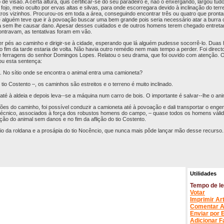
 visão. A certa altura, quis certificar-se do seu paradeiro e, não o enxergando, largou tudo
ojo, meio oculto por ervas altas e silvas, para onde escorregara devido à inclinação do terre
utros vizinhos. Procurou-os em toda a área, conseguindo encontrar três ou quatro que pron
alguém teve que ir à povoação buscar uma bem grande pois seria necessário atar a burra c
-la sem lhe causar dano. Apesar desses cuidados e de outros homens terem chegado entreta
contravam, as tentativas foram em vão.
er pés ao caminho e dirigir-se à cidade, esperando que lá alguém pudesse socorrê-lo. Duas h
o fim da tarde estaria de volta. Não havia outro remédio nem mais tempo a perder. Foi direc
e ferragens do senhor Domingos Lopes. Relatou o seu drama, que foi ouvido com atenção. 
ou esta sentença:
a. No sítio onde se encontra o animal entra uma camioneta?
io Costento –, os caminhos são estreitos e o terreno é muito inclinado.
até à aldeia e depois leva--se a máquina num carro de bois. O importante é salvar--lhe o ani
es do caminho, foi possível conduzir a camioneta até à povoação e dali transportar o engen
técnico, associados à força dos robustos homens do campo, – quase todos os homens váli
ção do animal sem danos e no fim da aflição do tio Costento.
rio da roldana e a prosápia do tio Nocêncio, que nunca mais pôde lançar mão desse recurso.
Utilidades
Tempo de le
Votar
Imprimir Ar
Comentar A
Enviar por 
Adicionar F