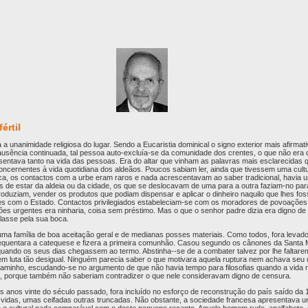
értil
 a unanimidade religiosa do lugar. Sendo a Eucaristia dominical o signo exterior mais afirmativ
ela ausência continuada, tal pessoa auto-excluía-se da comunidade dos crentes, o que não e
sentava tanto na vida das pessoas. Era do altar que vinham as palavras mais esclarecidas 
ernentes à vida quotidiana dos aldeãos. Poucos sabiam ler, ainda que tivessem uma cultu
ica, os contactos com a urbe eram raros e nada acrescentavam ao saber tradicional, havi
s de estar da aldeia ou da cidade, os que se deslocavam de uma para a outra faziam-no par
oduziam, vender os produtos que podiam dispensar e aplicar o dinheiro naquilo que lhes foss
ões com o Estado. Contactos privilegiados estabeleciam-se com os moradores de povoações
es urgentes era ninharia, coisa sem préstimo. Mas o que o senhor padre dizia era digno de 
alasse pela sua boca.
uma família de boa aceitação geral e de medianas posses materiais. Como todos, fora levado
requentara a catequese e fizera a primeira comunhão. Casou segundo os cânones da Santa M
quando os seus dias chegassem ao termo. Abstinha--se de a combater talvez por lhe faltar
m luta tão desigual. Ninguém parecia saber o que motivara aquela ruptura nem achava seu d
caminho, escudando-se no argumento de que não havia tempo para filosofias quando a vida 
o, porque também não saberiam contradizer o que nele consideravam digno de censura.
s anos vinte do século passado, fora incluído no esforço de reconstrução do país saído da
vidas, umas ceifadas outras truncadas. Não obstante, a sociedade francesa apresentava u