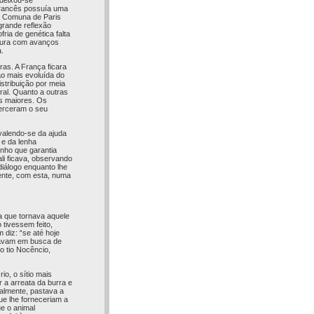
 deixou-se
 francês possuía uma
da Comuna de Paris
grande reflexão
ria de genética falta
ultura com avanços
.
as. A França ficara
ão mais evoluída do
stribuição por meia
ral. Quanto a outras
us maiores. Os
xerceram o seu
valendo-se da ajuda
 e da lenha
inho que garantia
li ficava, observando
iálogo enquanto lhe
ente, com esta, numa
ia que tornava aquele
tivessem feito,
diz: “se até hoje
ndavam em busca de
 tio Nocêncio,
io, o sítio mais
 a arreata da burra e
ralmente, pastava a
ue lhe forneceriam a
e o animal