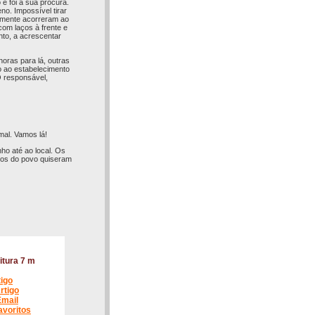
 e foi à sua procura.
no. Impossível tirar
tamente acorreram ao
om laços à frente e
nto, a acrescentar
oras para lá, outras
to ao estabelecimento
O responsável,
mal. Vamos lá!
ho até ao local. Os
dos do povo quiseram
itura 7 m
tigo
rtigo
Email
avoritos