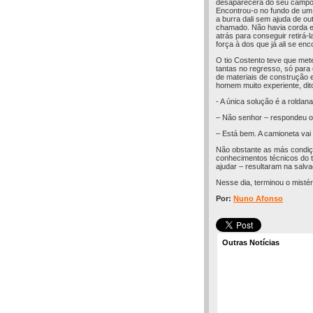
desaparecera do seu campo de
Encontrou-o no fundo de um f
a burra dali sem ajuda de o
chamado. Não havia corda e 
atrás para conseguir retirá
força à dos que já ali se en
O tio Costento teve que met
tantas no regresso, só para 
de materiais de construção 
homem muito experiente, dit
- A única solução é a roldan
– Não senhor – respondeu o t
– Está bem. A camioneta vai 
Não obstante as más condiçõ
conhecimentos técnicos do 
ajudar – resultaram na salva
Nesse dia, terminou o misté
Por:
Nuno Afonso
Outras Notícias