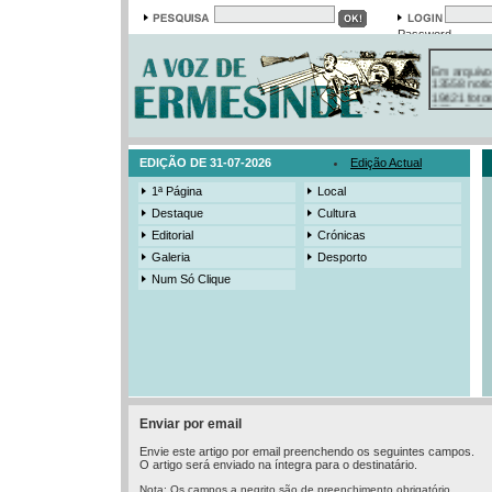
Password
Em arquivo
13558 notí
19421 foto
385 ediçõe
3206 mens
525 registo
EDIÇÃO DE 31-07-2026
Edição Actual
1ª Página
Local
Destaque
Cultura
Editorial
Crónicas
Galeria
Desporto
Num Só Clique
Enviar por email
Envie este artigo por email preenchendo os seguintes campos.
O artigo será enviado na íntegra para o destinatário.
Nota: Os campos a negrito são de preenchimento obrigatório.