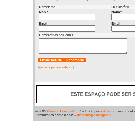
Remetente
Destinatário
Nome:
Nome:
Email
Email:
Comentários adicionais:
[
voltar à página anterior
]
© 2005
A Voz de Ermesinde
- Produzido por
ardina.com
, um produt
Comentários sobre o site:
webmaster@domdigital.pt
.