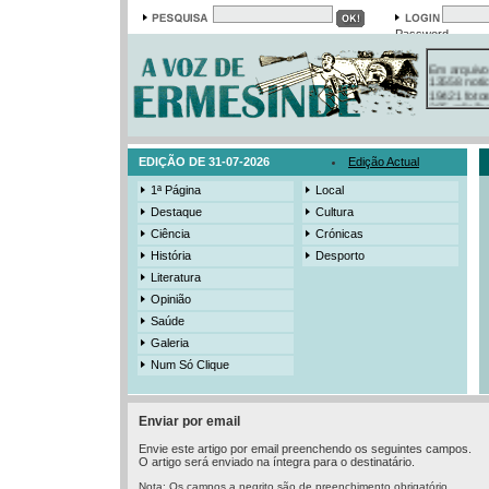
Password
Em arquivo
13558 notí
19421 foto
385 ediçõe
3206 mens
525 registo
EDIÇÃO DE 31-07-2026
Edição Actual
1ª Página
Local
Destaque
Cultura
Ciência
Crónicas
História
Desporto
Literatura
Opinião
Saúde
Galeria
Num Só Clique
Enviar por email
Envie este artigo por email preenchendo os seguintes campos.
O artigo será enviado na íntegra para o destinatário.
Nota: Os campos a negrito são de preenchimento obrigatório.