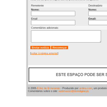
Remetente
Destinatário
Nome:
Nome:
Email
Email:
Comentários adicionais:
[
voltar à página anterior
]
© 2005
A Voz de Ermesinde
- Produzido por
ardina.com
, um produt
Comentários sobre o site:
webmaster@domdigital.pt
.