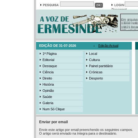
Password
Em arquivo
13558 notí
19421 foto
385 ediçõe
3206 mens
525 registo
EDIÇÃO DE 31-07-2026
Edição Actual
1ª Página
Local
Editorial
Cultura
Destaque
Painel partidário
Ciência
Crónicas
Direito
Desporto
História
Opinião
Saúde
Galeria
Num Só Clique
Enviar por email
Envie este artigo por email preenchendo os seguintes campos.
O artigo será enviado na íntegra para o destinatário.