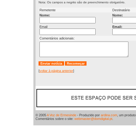
Nota: Os campos a negrito são de preenchimento obrigatório.
Remetente
Destinatário
Nome:
Nome:
Email
Email:
Comentários adicionais:
[
voltar à página anterior
]
© 2005
A Voz de Ermesinde
- Produzido por
ardina.com
, um produt
Comentários sobre o site:
webmaster@domdigital.pt
.