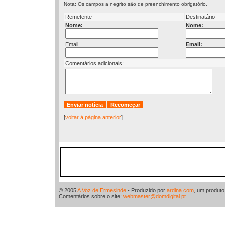
Nota: Os campos a negrito são de preenchimento obrigatório.
Remetente
Destinatário
Nome:
Nome:
Email
Email:
Comentários adicionais:
[
voltar à página anterior
]
© 2005
A Voz de Ermesinde
- Produzido por
ardina.com
, um produt
Comentários sobre o site:
webmaster@domdigital.pt
.