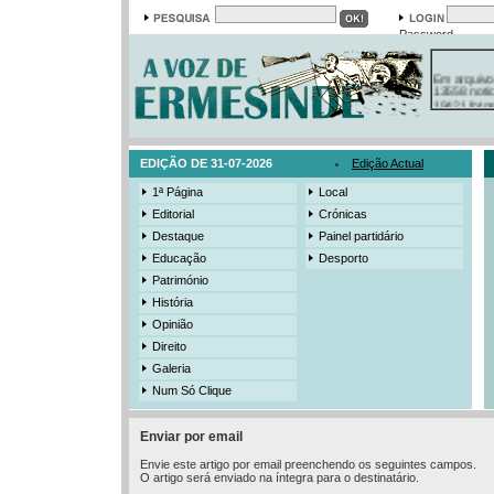
Password
Em arquivo
13558 notí
19421 foto
385 ediçõe
3206 mens
525 registo
EDIÇÃO DE 31-07-2026
Edição Actual
1ª Página
Local
Editorial
Crónicas
Destaque
Painel partidário
Educação
Desporto
Património
História
Opinião
Direito
Galeria
Num Só Clique
Enviar por email
Envie este artigo por email preenchendo os seguintes campos.
O artigo será enviado na íntegra para o destinatário.