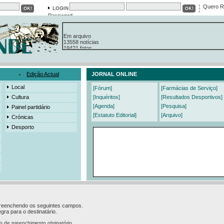
Quero R
Password
Em arquivo
13558 notícias
19421 fotos
385 edições
3206 mensagens
525 registos
Edição Actual
JORNAL ONLINE
Local
[Fórum]
[Farmácias de Serviço]
Cultura
[Inquéritos]
[Resultados Desportivos]
[Agenda]
[Pesquisa]
Painel partidário
[Estatuto Editorial]
[Arquivo]
Crónicas
Desporto
 preenchendo os seguintes campos.
gra para o destinatário.
o de preenchimento obrigatório.