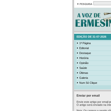
EDIÇÃO DE 31-07-2026
1ª Página
Editorial
Destaque
História
Opinião
Saúde
Últimas
Galeria
Num Só Clique
Enviar por email
Envie este artigo por email
O artigo será enviado na ínte
Nota: Os campos a negrito sã