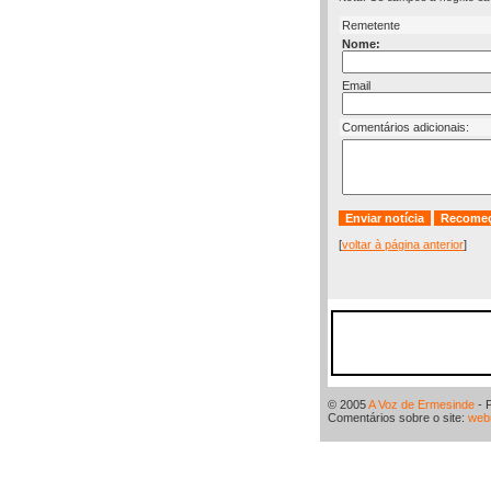
Remetente
Nome:
Email
Comentários adicionais:
[
voltar à página anterior
]
© 2005
A Voz de Ermesinde
- 
Comentários sobre o site:
web