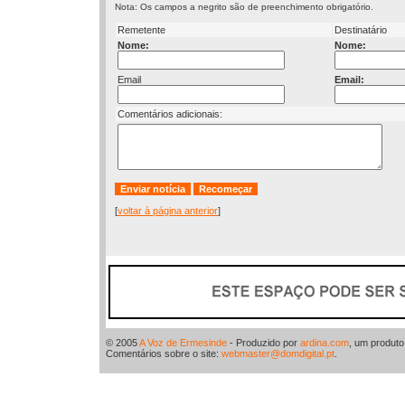
Nota: Os campos a negrito são de preenchimento obrigatório.
Remetente
Destinatário
Nome:
Nome:
Email
Email:
Comentários adicionais:
[
voltar à página anterior
]
© 2005
A Voz de Ermesinde
- Produzido por
ardina.com
, um produt
Comentários sobre o site:
webmaster@domdigital.pt
.