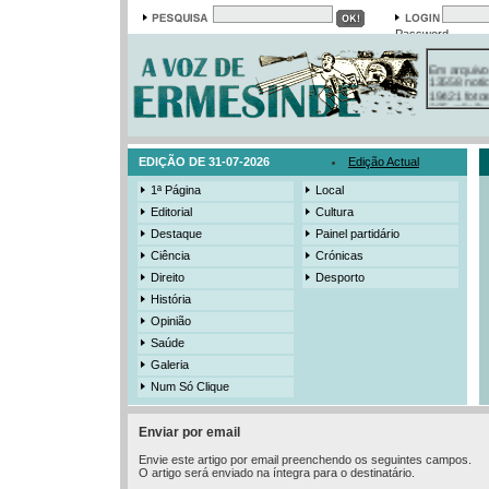
Password
Em arquivo
13558 notí
19421 foto
385 ediçõe
3206 mens
525 registo
EDIÇÃO DE 31-07-2026
Edição Actual
1ª Página
Local
Editorial
Cultura
Destaque
Painel partidário
Ciência
Crónicas
Direito
Desporto
História
Opinião
Saúde
Galeria
Num Só Clique
Enviar por email
Envie este artigo por email preenchendo os seguintes campos.
O artigo será enviado na íntegra para o destinatário.